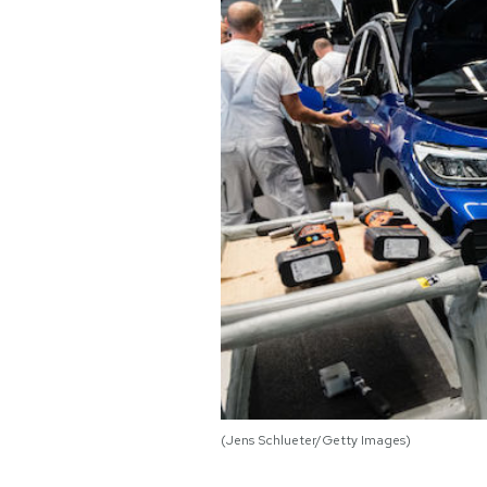
PODCAST
NEWSLETTER
I MIEI PREFERITI
SHOP
CALENDARIO
AREA PERSONALE
(Jens Schlueter/Getty Images)
Area Personale
Newsletter