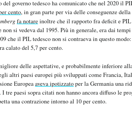
ico del governo tedesco ha comunicato che nel 2020 il P
 per cento
, in gran parte per via delle conseguenze dell
omberg
fa notare
inoltre che il rapporto fra deficit e PIL 
e non si vedeva dal 1995. Più in generale, era dai tempi 
9 che il PIL tedesco non si contraeva in questo modo:
ra calato del 5,7 per cento.
migliore delle aspettative, e probabilmente inferiore al
egli altri paesi europei più sviluppati come Francia, Ita
ssione Europea
aveva ipotizzato
per la Germania una rid
 I tre paesi sopra citati non hanno ancora diffuso le pro
aspetta una contrazione intorno al 10 per cento.