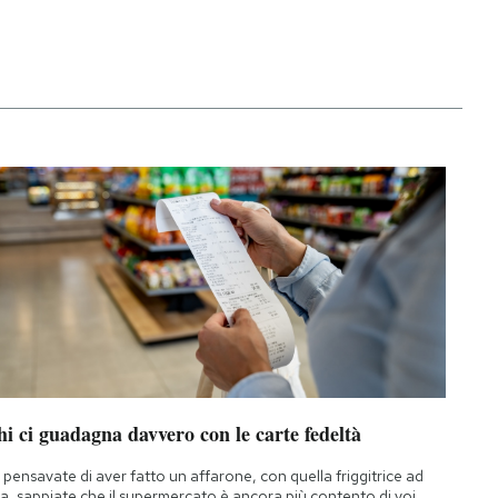
i ci guadagna davvero con le carte fedeltà
 pensavate di aver fatto un affarone, con quella friggitrice ad
ia, sappiate che il supermercato è ancora più contento di voi