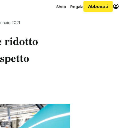
Abbonati
Shop
Regala
ennaio 2021
 ridotto
ispetto