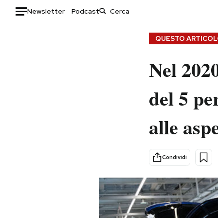
Newsletter
Podcast
Auto
QUESTO ARTICOLO
HOME
Nel 2020
Italia
Moda
del 5 pe
Mondo
Libri
Politica
Consumismi
alle asp
Tecnologia
Storie/Idee
Internet
Ok Boomer!
Scienza
Media
Condividi
Cultura
Europa
Economia
Altrecose
Sport
Mondiali calcio 2026