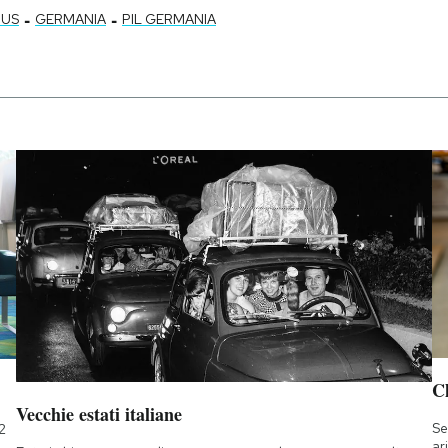
-
-
RUS
GERMANIA
PIL GERMANIA
Ch
Vecchie estati italiane
Se
2
ar