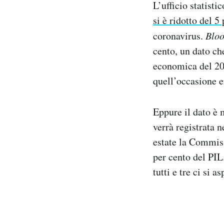
L’ufficio statist
Notifiche mobile
si è ridotto del 5
Regala il Post
coronavirus.
Blo
Hai bisogno di aiuto?
Esci
cento, un dato ch
economica del 200
quell’occasione e
Eppure il dato è 
verrà registrata n
estate la Commi
per cento del PIL.
tutti e tre ci si 