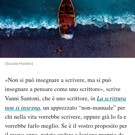
PODCAST
NEWSLETTER
I MIEI PREFERITI
(Scuola Holden)
SHOP
«Non si può insegnare a scrivere, ma si può
insegnare a pensare come uno scrittore», scrive
CALENDARIO
Vanni Santoni, che è uno scrittore, in
La scrittura
non si insegna
, un apprezzato “non-manuale” per
AREA PERSONALE
chi nella vita vorrebbe scrivere, oppure già lo fa e
Area Personale
vorrebbe farlo meglio. Se è il vostro proposito per
Newsletter
il nuovo anno, potete andare a lezione proprio da