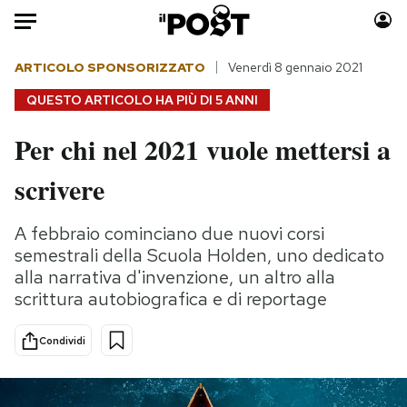
Auto
ARTICOLO SPONSORIZZATO
Venerdì 8 gennaio 2021
QUESTO ARTICOLO HA PIÙ DI
5 ANNI
HOME
Per chi nel 2021 vuole mettersi a
Italia
Moda
scrivere
Mondo
Libri
Politica
Consumismi
A febbraio cominciano due nuovi corsi
Tecnologia
Storie/Idee
semestrali della Scuola Holden, uno dedicato
Internet
Ok Boomer!
alla narrativa d'invenzione, un altro alla
Scienza
Media
scrittura autobiografica e di reportage
Cultura
Europa
Economia
Altrecose
Condividi
Sport
Mondiali calcio 2026