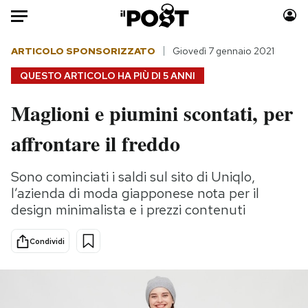
Auto
ARTICOLO SPONSORIZZATO
Giovedì 7 gennaio 2021
QUESTO ARTICOLO HA PIÙ DI
5 ANNI
HOME
Maglioni e piumini scontati, per
Italia
Moda
affrontare il freddo
Mondo
Libri
Politica
Consumismi
Sono cominciati i saldi sul sito di Uniqlo,
Tecnologia
Storie/Idee
l’azienda di moda giapponese nota per il
Internet
Ok Boomer!
design minimalista e i prezzi contenuti
Scienza
Media
Cultura
Europa
Condividi
Economia
Altrecose
Sport
Mondiali calcio 2026