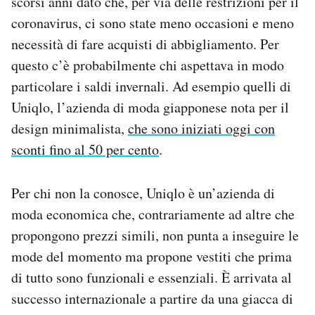
scorsi anni dato che, per via delle restrizioni per il
Notifiche mobile
coronavirus, ci sono state meno occasioni e meno
Regala il Post
necessità di fare acquisti di abbigliamento. Per
Hai bisogno di aiuto?
questo c’è probabilmente chi aspettava in modo
Esci
particolare i saldi invernali. Ad esempio quelli di
Uniqlo, l’azienda di moda giapponese nota per il
design minimalista,
che sono iniziati oggi con
sconti fino al 50 per cento
.
Per chi non la conosce, Uniqlo è un’azienda di
moda economica che, contrariamente ad altre che
propongono prezzi simili, non punta a inseguire le
mode del momento ma propone vestiti che prima
di tutto sono funzionali e essenziali. È arrivata al
successo internazionale a partire da una giacca di