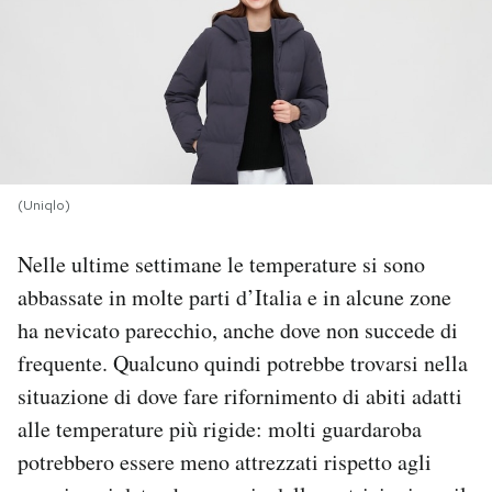
PODCAST
NEWSLETTER
I MIEI PREFERITI
(Uniqlo)
Nelle ultime settimane le temperature si sono
SHOP
abbassate in molte parti d’Italia e in alcune zone
ha nevicato parecchio, anche dove non succede di
CALENDARIO
frequente. Qualcuno quindi potrebbe trovarsi nella
situazione di dove fare rifornimento di abiti adatti
AREA PERSONALE
alle temperature più rigide: molti guardaroba
Area Personale
potrebbero essere meno attrezzati rispetto agli
Newsletter