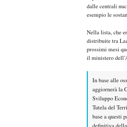
dalle centrali nu
esempio le sostanz
Nella lista, che e
distribuite tra L
prossimi mesi que
il ministero dell
In base alle o
aggiornerà la 
Sviluppo Econo
Tutela del Terr
base a questi 
definitiva dell