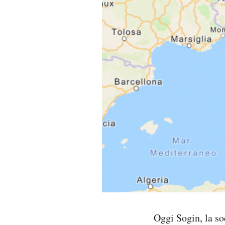
PODCAST
NEWSLETTER
I MIEI PREFERITI
SHOP
CALENDARIO
AREA PERSONALE
Area Personale
Oggi Sogin, la so
Newsletter