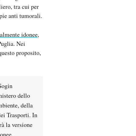
iero, tra cui per
pie anti tumorali.
ialmente idonee
,
Puglia. Nei
questo proposito,
 Sogin
nistero dello
mbiente, della
ei Trasporti. In
rà la versione
donee.