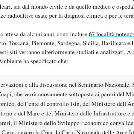
cleari, sia dal mondo civile e da quello medico e ospedal
e radioattive usate per la diagnosi clinica o per le tera
ra attesa da alcuni anni, sono incluse
67 località potenz
azio, Toscana, Piemonte, Sardegna, Sicilia, Basilicata e 
sti siti verranno ulteriormente studiati e analizzati. A 
’Ambiente ha specificato che:
sservazioni e alla discussione nel Seminario Nazionale,
Cnapi, che verrà nuovamente sottoposta ai pareri del Mi
mico, dell’ente di controllo Isin, del Ministero dell’A
itorio e del Mare e del Ministero delle Infrastrutture e d
pareri, il Ministero dello Sviluppo Economico convalide
a Carta, ovvero la Cnai, la Carta Nazionale delle Aree I