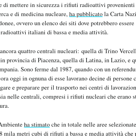
e di mettere in sicurezza i rifiuti radioattivi provenienti 
cerca e di medicina nucleare,
ha pubblicato
la Carta Nazi
onee, ovvero un elenco dei siti dove potrebbero essere 
i radioattivi italiani di bassa e media attività.
 ancora quattro centrali nucleari: quella di Trino Verce
in provincia di Piacenza, quella di Latina, in Lazio, e q
ampania. Sono ferme dal 1987, quando con un referendu
ora oggi in ognuna di esse lavorano decine di persone 
ogare e preparare per il trasporto nei centri di lavorazi
sia nelle centrali, compresi i rifiuti nucleari che erano s
ura.
l’Ambiente
ha stimato
che in totale nelle aree selezionat
8 mila metri cubi di rifiuti a bassa e media attività che