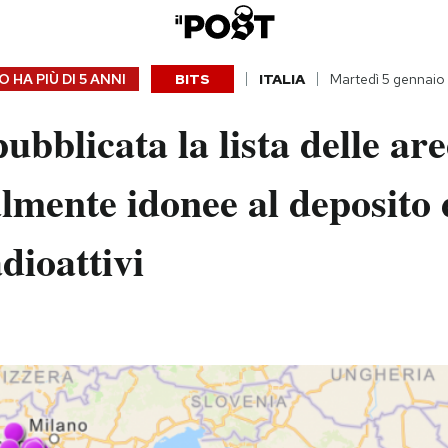
 HA PIÙ DI
5 ANNI
BITS
ITALIA
Martedì 5 gennaio
pubblicata la lista delle ar
lmente idonee al deposito 
adioattivi