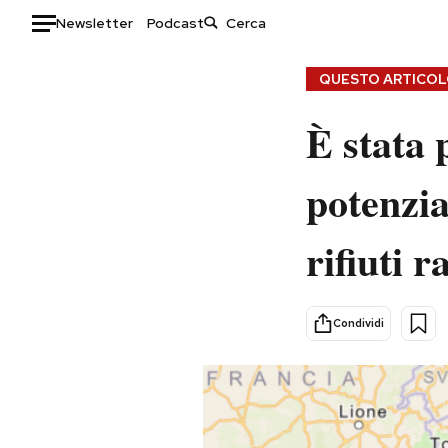
Newsletter
Podcast
Auto
QUESTO ARTICOLO
HOME
È stata 
Italia
Moda
potenzia
Mondo
Libri
Politica
Consumismi
rifiuti r
Tecnologia
Storie/Idee
Internet
Ok Boomer!
Scienza
Media
Condividi
Cultura
Europa
Economia
Altrecose
Sport
Mondiali calcio 2026