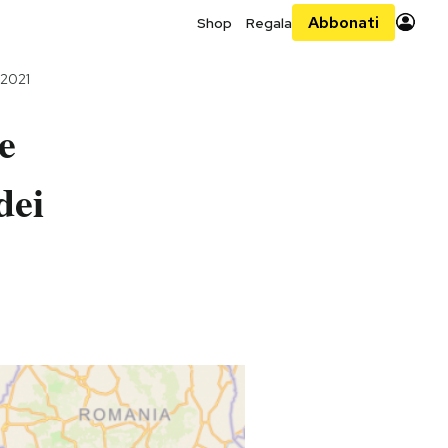
Abbonati
Shop
Regala
 2021
ee
dei