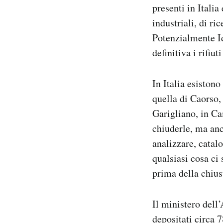
presenti in Italia 
Notifiche mobile
industriali, di ri
Regala il Post
Hai bisogno di aiuto?
Potenzialmente Id
Esci
definitiva i rifiut
In Italia esistono
quella di Caorso, 
Garigliano, in C
chiuderle, ma anc
analizzare, catal
qualsiasi cosa ci 
prima della chius
Il ministero del
depositati circa 7