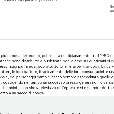
Se
ar
i più famosa del mondo, pubblicata quotidianamente tra il 1950 e 
trisce sono distribuite e pubblicate ogni giorno sui quotidiani di d
i personaggi più famosi, soprattutto Charlie Brown, Snoopy, Linus – 
teri, le loro battute, il radicamento delle loro consuetudini, e una 
i, ansie, dei personaggi bambini hanno sempre rispecchiato quelle d
i: costruendo nel tempo un successo presso generazioni diversiss
o di bambini in uno show televisivo dell’epoca, e si è sempre det
spetto a un sacco di cose».