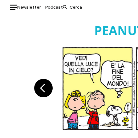
Newsletter
Podcast
Auto
PEANU
HOME
Italia
Moda
Mondo
Libri
Politica
Consumismi
Tecnologia
Storie/Idee
Internet
Ok Boomer!
Scienza
Media
Cultura
Europa
Economia
Altrecose
Sport
Mondiali calcio 2026