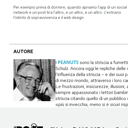
Notifiche mobile
Per esempio prima di dormire, quando apriamo l'app di un social
Regala il Post
network e un post tira l'altro, e un altro, e un altro: c'entrano
l'istinto di sopravvivenza e il web design
Hai bisogno di aiuto?
Esci
AUTORE
PEANUTS
I
sono la striscia a fumett
Schulz. Ancora oggi le repliche delle s
l’influenza della striscia – e dei suo
di mezzo mondo, attraverso i loro carat
Le frustrazioni, insicurezze, illusion
sempre appassionato i lettori bambin
striscia citando quello di un pubblic
«più si invecchia, meno si è sicuri ri