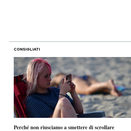
PODCAST
NEWSLETTER
CONSIGLIATI
I MIEI PREFERITI
SHOP
CALENDARIO
AREA PERSONALE
Area Personale
Perché non riusciamo a smettere di scrollare
Newsletter