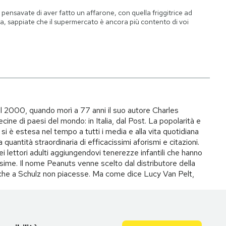
 pensavate di aver fatto un affarone, con quella friggitrice ad
ia, sappiate che il supermercato è ancora più contento di voi
il 2000, quando morì a 77 anni il suo autore Charles
ecine di paesi del mondo: in Italia, dal Post. La popolarità e
si è estesa nel tempo a tutti i media e alla vita quotidiana
quantità straordinaria di efficacissimi aforismi e citazioni.
ei lettori adulti aggiungendovi tenerezze infantili che hanno
ime. Il nome Peanuts venne scelto dal distributore della
to che a Schulz non piacesse. Ma come dice Lucy Van Pelt,