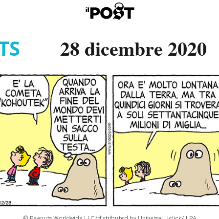
28 dicembre 2020
TS
© Peanuts Worldwide LLC/distributed by Universal Uclick/ILPA