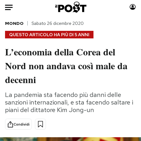
Auto
MONDO
Sabato 26 dicembre 2020
QUESTO ARTICOLO HA PIÙ DI
5 ANNI
HOME
L’economia della Corea del
Italia
Moda
Nord non andava così male da
Mondo
Libri
Politica
Consumismi
decenni
Tecnologia
Storie/Idee
Internet
Ok Boomer!
La pandemia sta facendo più danni delle
Scienza
Media
sanzioni internazionali, e sta facendo saltare i
Cultura
Europa
piani del dittatore Kim Jong-un
Economia
Altrecose
Condividi
Sport
Mondiali calcio 2026