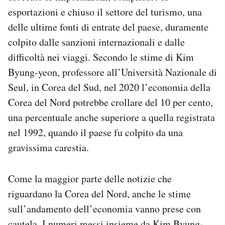
Notifiche mobile
esportazioni e chiuso il settore del turismo, una
Regala il Post
delle ultime fonti di entrate del paese, duramente
Hai bisogno di aiuto?
colpito dalle sanzioni internazionali e dalle
Esci
difficoltà nei viaggi. Secondo le stime di Kim
Byung-yeon, professore all’Università Nazionale di
Seul, in Corea del Sud, nel 2020 l’economia della
Corea del Nord potrebbe crollare del 10 per cento,
una percentuale anche superiore a quella registrata
nel 1992, quando il paese fu colpito da una
gravissima carestia.
Come la maggior parte delle notizie che
riguardano la Corea del Nord, anche le stime
sull’andamento dell’economia vanno prese con
cautela. I numeri messi insieme da Kim Byung-