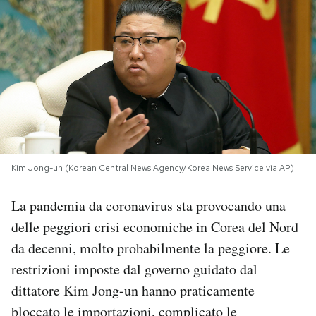
PODCAST
NEWSLETTER
I MIEI PREFERITI
SHOP
Kim Jong-un (Korean Central News Agency/Korea News Service via AP)
La pandemia da coronavirus sta provocando una
CALENDARIO
delle peggiori crisi economiche in Corea del Nord
da decenni, molto probabilmente la peggiore. Le
AREA PERSONALE
restrizioni imposte dal governo guidato dal
dittatore Kim Jong-un hanno praticamente
Area Personale
bloccato le importazioni, complicato le
Newsletter