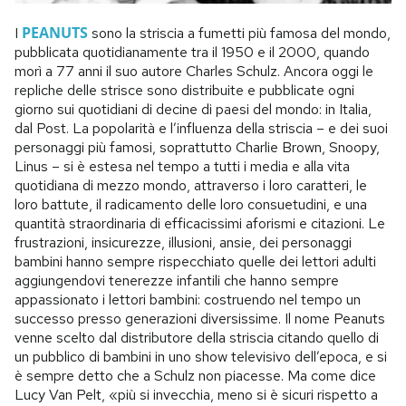
PEANUTS
I
sono la striscia a fumetti più famosa del mondo,
pubblicata quotidianamente tra il 1950 e il 2000, quando
morì a 77 anni il suo autore Charles Schulz. Ancora oggi le
repliche delle strisce sono distribuite e pubblicate ogni
giorno sui quotidiani di decine di paesi del mondo: in Italia,
dal Post. La popolarità e l’influenza della striscia – e dei suoi
personaggi più famosi, soprattutto Charlie Brown, Snoopy,
Linus – si è estesa nel tempo a tutti i media e alla vita
quotidiana di mezzo mondo, attraverso i loro caratteri, le
loro battute, il radicamento delle loro consuetudini, e una
quantità straordinaria di efficacissimi aforismi e citazioni. Le
frustrazioni, insicurezze, illusioni, ansie, dei personaggi
bambini hanno sempre rispecchiato quelle dei lettori adulti
aggiungendovi tenerezze infantili che hanno sempre
appassionato i lettori bambini: costruendo nel tempo un
successo presso generazioni diversissime. Il nome Peanuts
venne scelto dal distributore della striscia citando quello di
un pubblico di bambini in uno show televisivo dell’epoca, e si
è sempre detto che a Schulz non piacesse. Ma come dice
Lucy Van Pelt, «più si invecchia, meno si è sicuri rispetto a