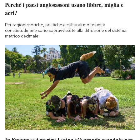
Perché i paesi anglosassoni usano libbre, miglia e
Notifiche mobile
acri?
Regala il Post
Hai bisogno di aiuto?
Per ragioni storiche, politiche e culturali molte unità
Esci
consuetudinarie sono sopravvissute alla diffusione del sistema
metrico decimale
In Spagna e America Latina c’è grande scandalo per