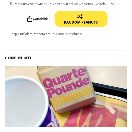
© Peanuts Worldwide LLC/distributed by Universal Uclick/ILPA
PODCAST
Condividi
RANDOM PEANUTS
NEWSLETTER
Leggi un'altra striscia tra le
4456
in archivio
I MIEI PREFERITI
CONSIGLIATI
SHOP
CALENDARIO
AREA PERSONALE
Area Personale
Newsletter