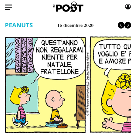
Auto
PEANUTS
15 dicembre 2020
HOME
Italia
Moda
Mondo
Libri
Politica
Consumismi
Tecnologia
Storie/Idee
Internet
Ok Boomer!
Scienza
Media
Cultura
Europa
Economia
Altrecose
Sport
Mondiali calcio 2026