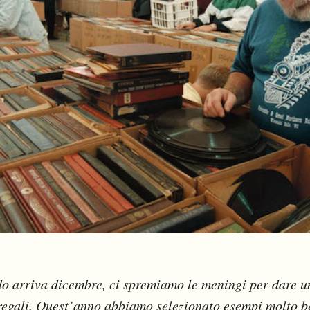
o arriva dicembre, ci spremiamo le meningi per dare u
 regali. Quest’anno abbiamo selezionato esempi molto be