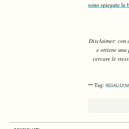
sono spiegate le 
Disclaimer: con a
e ottiene una 
cercare le stes
Tag:
REGALI DI N