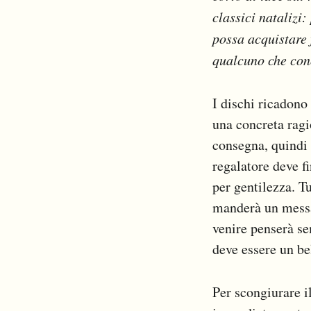
Notifiche mobile
classici natalizi
Regala il Post
possa acquistare 
Hai bisogno di aiuto?
qualcuno che cono
Esci
I dischi ricadono
una concreta ragi
consegna, quindi i
regalatore deve f
per gentilezza. T
manderà un messag
venire penserà se
deve essere un bel
Per scongiurare i