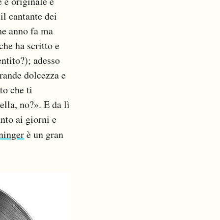
 e originale e
il cantante dei
che anno fa ma
che ha scritto e
entito?); adesso
grande dolcezza e
to che ti
ella, no?». E da lì
nto ai giorni e
ninger
è un gran