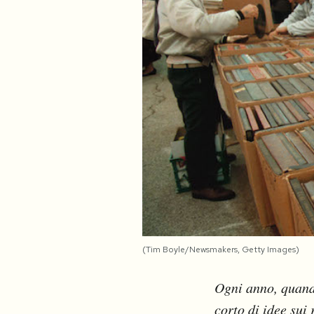
PODCAST
NEWSLETTER
I MIEI PREFERITI
SHOP
CALENDARIO
(Tim Boyle/Newsmakers, Getty Images)
AREA PERSONALE
Ogni anno, quand
Area Personale
corto di idee sui
Newsletter