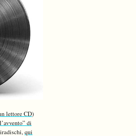
un lettore CD
)
l’avvento” di
giradischi,
qui