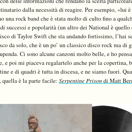
n delle informazioni che rendano la scelta particolare
tinatario dalla necessità di reagire. Per esempio, «lui è 
no una rock band che è stata molto di culto fino a qual
i successi e popolarità (un altro dei National è quello 
isco di Taylor Swift che sta andando fortissimo, l’hai s
isco da solo, che è un po’ un classico disco rock ma di 
tupenda. Ci sono alcune canzoni molto belle, e ho pensa
, e poi mi piaceva regalartelo anche per la copertina, b
tine e di quadri è tutta in discesa, e ne siamo fuori. Qua
, quella è la parte facile:
Serpentine Prison
di Matt Ber