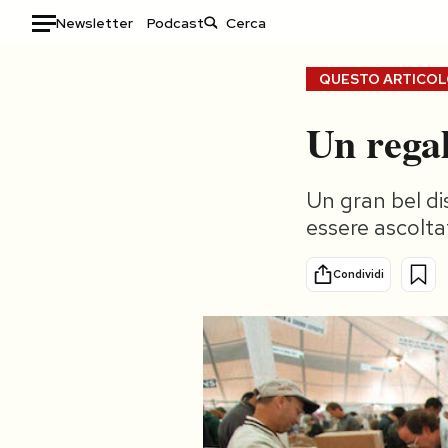
Newsletter
Podcast
Auto
QUESTO ARTICOLO
HOME
Un regal
Italia
Moda
Un gran bel di
Mondo
Libri
essere ascolta
Politica
Consumismi
Tecnologia
Storie/Idee
Condividi
Internet
Ok Boomer!
Scienza
Media
Cultura
Europa
Economia
Altrecose
Sport
Mondiali calcio 2026