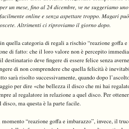
: per un mese, fino al 24 dicembre, ve ne suggeriamo uno 
facilmente online e senza aspettare troppo. Magari può
scete. Altrimenti ci riproviamo il giorno dopo.
 in quella categoria di regali a rischio “reazione goffa 
one di fatto: che il loro valore non è percepito immedi
l destinatario deve fingere di essere felice senza averne 
ingere di non comprendere che quella felicità è inevitab
utto sarà risolto successivamente, quando dopo l’ascolto
gio per dire «che bellezza il disco che mi hai regalato
mpre al regalatore in relazione a quel disco. Per ottener
 disco, ma questa è la parte facile.
l momento “reazione goffa e imbarazzo”, invece, il truc