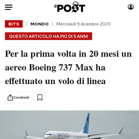
Auto
BITS
MONDO
Mercoledì 9 dicembre 2020
QUESTO ARTICOLO HA PIÙ DI
5 ANNI
HOME
Per la prima volta in 20 mesi un
Italia
Moda
Mondo
Libri
aereo Boeing 737 Max ha
Politica
Consumismi
effettuato un volo di linea
Tecnologia
Storie/Idee
Internet
Ok Boomer!
Scienza
Media
Condividi
Cultura
Europa
Economia
Altrecose
Sport
Mondiali calcio 2026