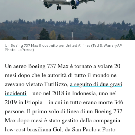
PODCAST
NEWSLETTER
Un Boeing 737 Max 9 costruito per United Airlines (Ted S. Warren/AP
Photo, LaPresse)
I MIEI PREFERITI
Un aereo Boeing 737 Max è tornato a volare 20
SHOP
mesi dopo che le autorità di tutto il mondo ne
avevano vietato l’utilizzo,
a seguito di due gravi
CALENDARIO
incidenti
– uno nel 2018 in Indonesia, uno nel
2019 in Etiopia – in cui in tutto erano morte 346
persone. Il primo volo di linea di un Boeing 737
AREA PERSONALE
Max dopo mesi è stato gestito della compagnia
Area Personale
low-cost brasiliana Gol, da San Paolo a Porto
Newsletter