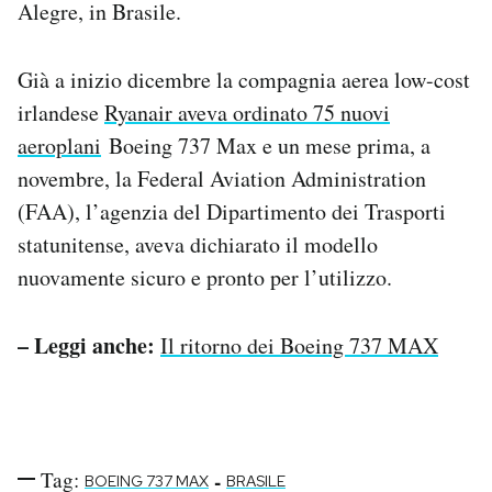
Alegre, in Brasile.
Notifiche mobile
Regala il Post
Hai bisogno di aiuto?
Già a inizio dicembre la compagnia aerea low-cost
Esci
irlandese
Ryanair aveva ordinato 75 nuovi
aeroplani
Boeing 737 Max e un mese prima, a
novembre, la Federal Aviation Administration
(FAA), l’agenzia del Dipartimento dei Trasporti
statunitense, aveva dichiarato il modello
nuovamente sicuro e pronto per l’utilizzo.
– Leggi anche:
Il ritorno dei Boeing 737 MAX
Tag:
-
BOEING 737 MAX
BRASILE