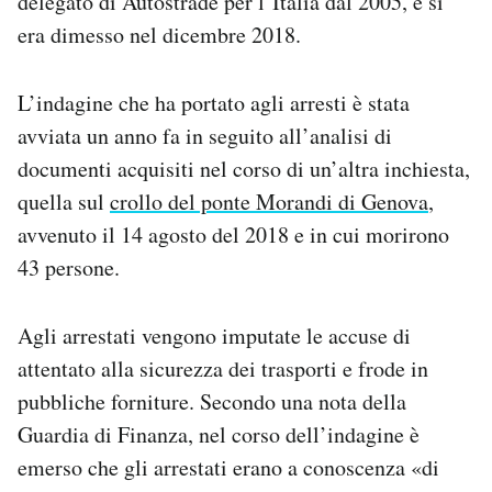
delegato di Autostrade per l’Italia dal 2005, e si
Notifiche mobile
era dimesso nel dicembre 2018.
Regala il Post
Hai bisogno di aiuto?
L’indagine che ha portato agli arresti è stata
Esci
avviata un anno fa in seguito all’analisi di
documenti acquisiti nel corso di un’altra inchiesta,
quella sul
crollo del ponte Morandi di Genova
,
avvenuto il 14 agosto del 2018 e in cui morirono
43 persone.
Agli arrestati vengono imputate le accuse di
attentato alla sicurezza dei trasporti e frode in
pubbliche forniture. Secondo una nota della
Guardia di Finanza, nel corso dell’indagine è
emerso che gli arrestati erano a conoscenza «di