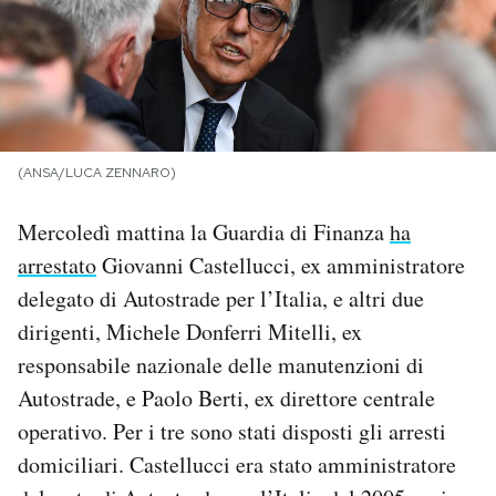
PODCAST
NEWSLETTER
(ANSA/LUCA ZENNARO)
I MIEI PREFERITI
Mercoledì mattina la Guardia di Finanza
ha
arrestato
Giovanni Castellucci, ex amministratore
SHOP
delegato di Autostrade per l’Italia, e altri due
dirigenti, Michele Donferri Mitelli, ex
CALENDARIO
responsabile nazionale delle manutenzioni di
Autostrade, e Paolo Berti, ex direttore centrale
AREA PERSONALE
operativo. Per i tre sono stati disposti gli arresti
Area Personale
domiciliari. Castellucci era stato amministratore
Newsletter