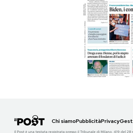
PODCAST
NEWSLETTER
I MIEI PREFERITI
SHOP
CALENDARIO
AREA PERSONALE
Chi siamo
Pubblicità
Privacy
Gesti
Area Personale
Newsletter
Il Post è una testata registrata presso il Tribunale di Milano, 419 del