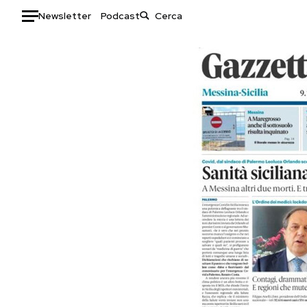
Newsletter
Podcast
Auto
HOME
Italia
Moda
Mondo
Libri
Politica
Consumismi
Tecnologia
Storie/Idee
Internet
Ok Boomer!
Scienza
Media
Cultura
Europa
Economia
Altrecose
Sport
Mondiali calcio 2026