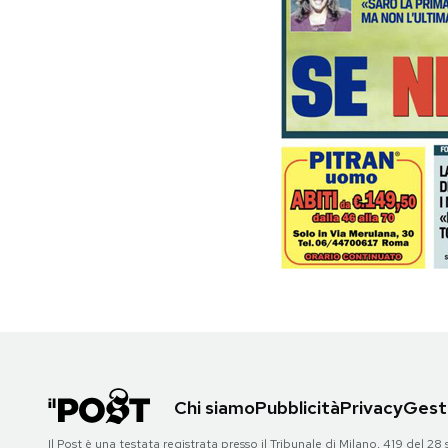
PODCAST
NEWSLETTER
I MIEI PREFERITI
SHOP
CALENDARIO
AREA PERSONALE
Chi siamo
Pubblicità
Privacy
Gesti
Area Personale
Newsletter
Il Post è una testata registrata presso il Tribunale di Milano, 419 del