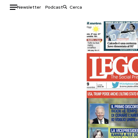
Newsletter
Podcast
Auto
HOME
Italia
Moda
Mondo
Libri
Politica
Consumismi
Tecnologia
Storie/Idee
Internet
Ok Boomer!
Scienza
Media
Cultura
Europa
Economia
Altrecose
Sport
Mondiali calcio 2026