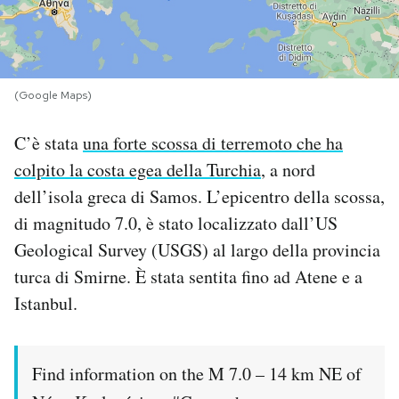
PODCAST
NEWSLETTER
(Google Maps)
C’è stata
una forte scossa di terremoto che ha
I MIEI PREFERITI
colpito la costa egea della Turchia
, a nord
dell’isola greca di Samos. L’epicentro della scossa,
SHOP
di magnitudo 7.0, è stato localizzato dall’US
Geological Survey (USGS) al largo della provincia
CALENDARIO
turca di Smirne. È stata sentita fino ad Atene e a
Istanbul.
AREA PERSONALE
Area Personale
Find information on the M 7.0 – 14 km NE of
Newsletter