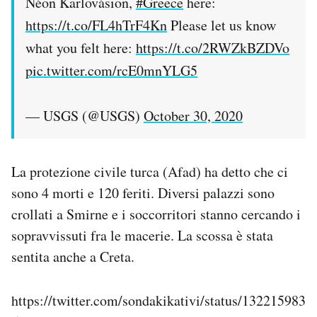
Néon Karlovásion,
#Greece
here:
Notifiche mobile
https://t.co/FL4hTrF4Kn
Please let us know
Regala il Post
what you felt here:
https://t.co/2RWZkBZDVo
Hai bisogno di aiuto?
Esci
pic.twitter.com/rcE0mnYLG5
— USGS (@USGS)
October 30, 2020
La protezione civile turca (Afad) ha detto che ci
sono 4 morti e 120 feriti. Diversi palazzi sono
crollati a Smirne e i soccorritori stanno cercando i
sopravvissuti fra le macerie. La scossa è stata
sentita anche a Creta.
https://twitter.com/sondakikativi/status/132215983