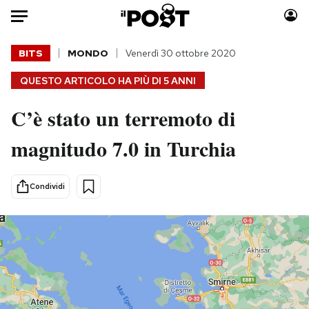
Auto
BITS
MONDO
Venerdì 30 ottobre 2020
QUESTO ARTICOLO HA PIÙ DI
5 ANNI
HOME
C’è stato un terremoto di
Italia
Moda
Mondo
Libri
magnitudo 7.0 in Turchia
Politica
Consumismi
Tecnologia
Storie/Idee
Condividi
Internet
Ok Boomer!
Scienza
Media
Cultura
Europa
Economia
Altrecose
Sport
Mondiali calcio 2026