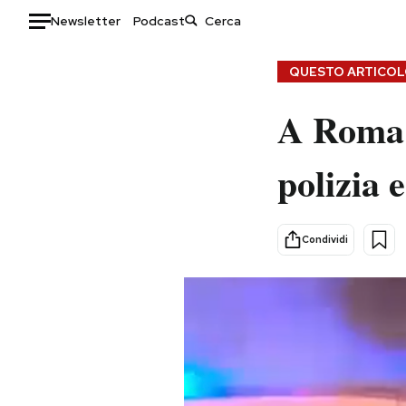
Newsletter
Podcast
Auto
QUESTO ARTICOLO
HOME
A Roma c
Italia
Moda
polizia 
Mondo
Libri
Politica
Consumismi
Tecnologia
Storie/Idee
Condividi
Internet
Ok Boomer!
Scienza
Media
Cultura
Europa
Economia
Altrecose
Sport
Mondiali calcio 2026