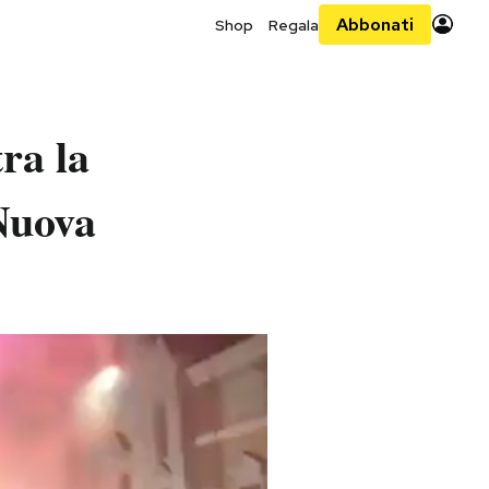
Abbonati
Shop
Regala
tra la
 Nuova