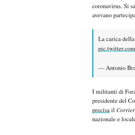
coronavirus. Si sa
Notifiche mobile
Regala il Post
avevano partecip
Hai bisogno di aiuto?
Esci
La carica dell
pic.twitter.
— Antonio Bra
I militanti di Fo
presidente del Co
precisa
il
Corrier
nazionale e loca