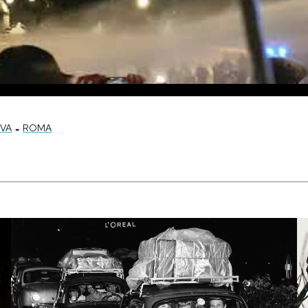
-
VA
ROMA