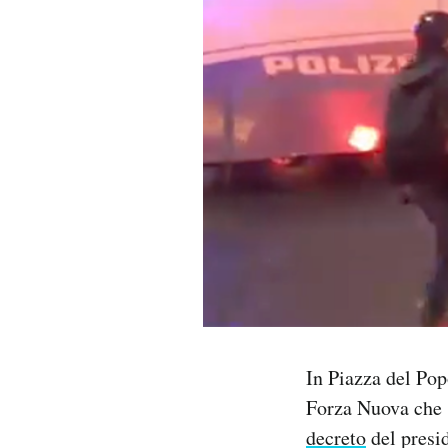
PODCAST
NEWSLETTER
I MIEI PREFERITI
SHOP
CALENDARIO
AREA PERSONALE
In Piazza del Popo
Forza Nuova che s
Area Personale
decreto
del presi
Newsletter