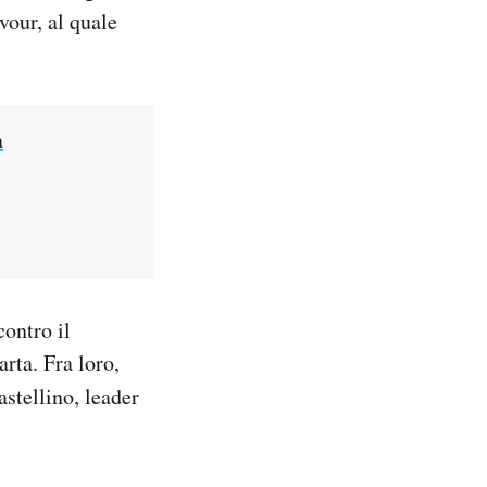
vour, al quale
a
contro il
rta. Fra loro,
stellino, leader