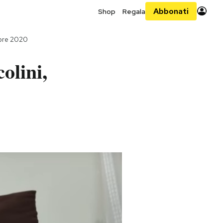
Abbonati
Shop
Regala
bre 2020
olini,