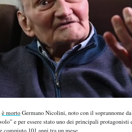
e
è morto
Germano Nicolini, noto con il soprannome da 
lo” e per essere stato uno dei principali protagonisti 
be compiuto 101 anni tra un mese.