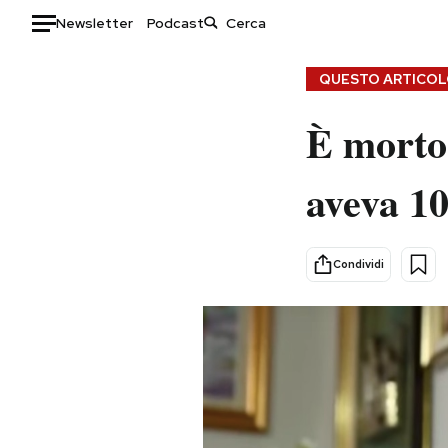
Newsletter
Podcast
Auto
QUESTO ARTICOLO
HOME
È morto 
Italia
Moda
aveva 10
Mondo
Libri
Politica
Consumismi
Tecnologia
Storie/Idee
Condividi
Internet
Ok Boomer!
Scienza
Media
Cultura
Europa
Economia
Altrecose
Sport
Mondiali calcio 2026