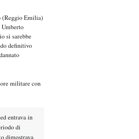
o (Reggio Emilia)
on Umberto
io si sarebbe
do definitivo
ndannato
ore militare con
 ed entrava in
eriodo di
to dimostrava