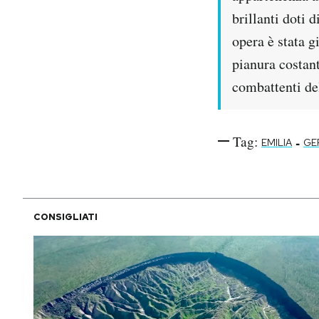
brillanti doti 
opera è stata g
pianura costan
combattenti del
Tag:
-
EMILIA
GE
CONSIGLIATI