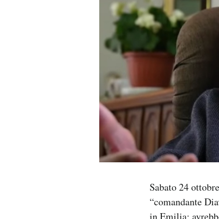
PODCAST
NEWSLETTER
I MIEI PREFERITI
SHOP
CALENDARIO
AREA PERSONALE
Sabato 24 ottobr
“comandante Diavo
Area Personale
Newsletter
in Emilia: avreb