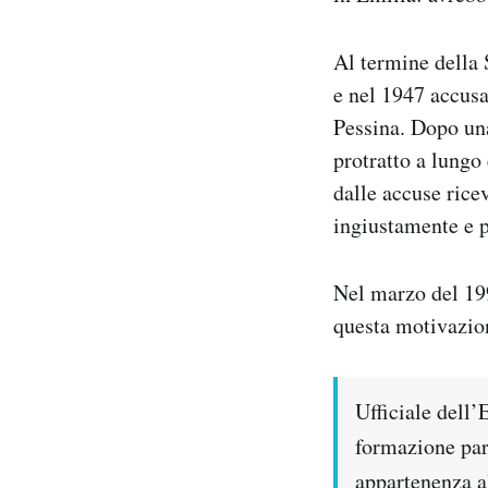
Notifiche mobile
Regala il Post
Al termine della
Hai bisogno di aiuto?
e nel 1947 accusa
Esci
Pessina. Dopo una
protratto a lungo
dalle accuse rice
ingiustamente e p
Nel marzo del 199
questa motivazio
Ufficiale dell’
formazione part
appartenenza a