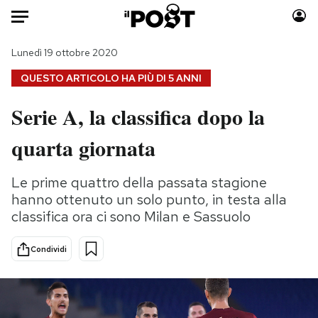
Auto
Lunedì 19 ottobre 2020
QUESTO ARTICOLO HA PIÙ DI
5 ANNI
HOME
Serie A, la classifica dopo la
Italia
Moda
quarta giornata
Mondo
Libri
Politica
Consumismi
Le prime quattro della passata stagione
Tecnologia
Storie/Idee
hanno ottenuto un solo punto, in testa alla
Internet
Ok Boomer!
classifica ora ci sono Milan e Sassuolo
Scienza
Media
Cultura
Europa
Condividi
Economia
Altrecose
Sport
Mondiali calcio 2026