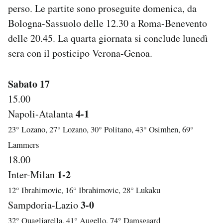
perso. Le partite sono proseguite domenica, da
Notifiche mobile
Regala il Post
Bologna-Sassuolo delle 12.30 a Roma-Benevento
Hai bisogno di aiuto?
delle 20.45. La quarta giornata si conclude lunedì
Esci
sera con il posticipo Verona-Genoa.
Sabato 17
15.00
4-1
Napoli-Atalanta
23° Lozano, 27° Lozano, 30° Politano, 43° Osimhen, 69°
Lammers
18.00
1-2
Inter-Milan
12° Ibrahimovic, 16° Ibrahimovic, 28° Lukaku
3-0
Sampdoria-Lazio
32° Quagliarella, 41° Augello, 74° Damsgaard