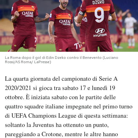
PODCAST
NEWSLETTER
I MIEI PREFERITI
La Roma dopo il gol di Edin Dzeko contro il Benevento (Luciano
Rossi/AS Roma/ LaPresse)
SHOP
La quarta giornata del campionato di Serie A
2020/2021 si gioca tra sabato 17 e lunedì 19
CALENDARIO
ottobre. È iniziata sabato con le partite delle
quattro squadre italiane impegnate nel primo turno
AREA PERSONALE
di UEFA Champions League di questa settimana:
soltanto la Juventus ha ottenuto un punto,
Area Personale
pareggiando a Crotone, mentre le altre hanno
Newsletter