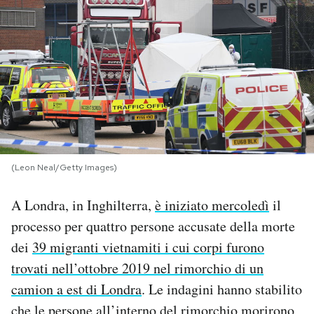
PODCAST
NEWSLETTER
I MIEI PREFERITI
SHOP
(Leon Neal/Getty Images)
A Londra, in Inghilterra,
è iniziato mercoledì
il
CALENDARIO
processo per quattro persone accusate della morte
dei
39 migranti vietnamiti i cui corpi furono
AREA PERSONALE
trovati nell’ottobre 2019 nel rimorchio di un
camion a est di Londra
. Le indagini hanno stabilito
Area Personale
Newsletter
che le persone all’interno del rimorchio morirono