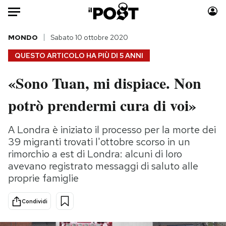
Auto
MONDO
Sabato 10 ottobre 2020
QUESTO ARTICOLO HA PIÙ DI
5 ANNI
HOME
«Sono Tuan, mi dispiace. Non
Italia
Moda
potrò prendermi cura di voi»
Mondo
Libri
Politica
Consumismi
A Londra è iniziato il processo per la morte dei
Tecnologia
Storie/Idee
39 migranti trovati l'ottobre scorso in un
Internet
Ok Boomer!
rimorchio a est di Londra: alcuni di loro
Scienza
Media
avevano registrato messaggi di saluto alle
Cultura
Europa
proprie famiglie
Economia
Altrecose
Sport
Mondiali calcio 2026
Condividi