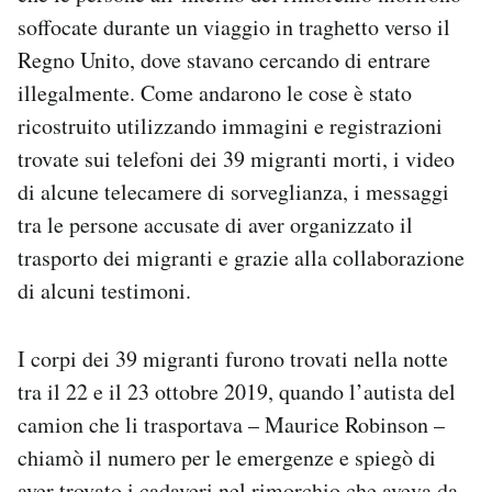
Notifiche mobile
soffocate durante un viaggio in traghetto verso il
Regala il Post
Regno Unito, dove stavano cercando di entrare
Hai bisogno di aiuto?
illegalmente. Come andarono le cose è stato
Esci
ricostruito utilizzando immagini e registrazioni
trovate sui telefoni dei 39 migranti morti, i video
di alcune telecamere di sorveglianza, i messaggi
tra le persone accusate di aver organizzato il
trasporto dei migranti e grazie alla collaborazione
di alcuni testimoni.
I corpi dei 39 migranti furono trovati nella notte
tra il 22 e il 23 ottobre 2019, quando l’autista del
camion che li trasportava – Maurice Robinson –
chiamò il numero per le emergenze e spiegò di
aver trovato i cadaveri nel rimorchio che aveva da