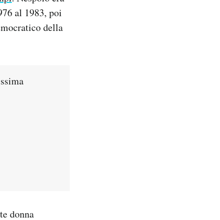
976 al 1983, poi
emocratico della
issima
nte donna