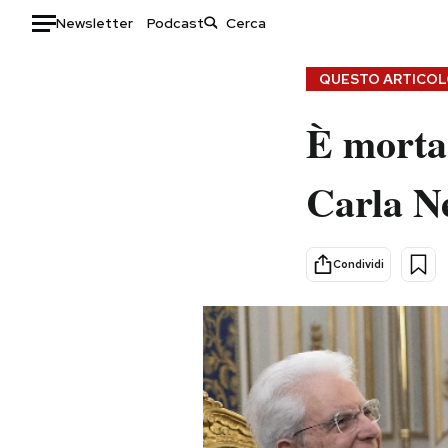
Newsletter
Podcast
Auto
QUESTO ARTICOLO
HOME
È morta 
Italia
Moda
Carla N
Mondo
Libri
Politica
Consumismi
Tecnologia
Storie/Idee
Condividi
Internet
Ok Boomer!
Scienza
Media
Cultura
Europa
Economia
Altrecose
Sport
Mondiali calcio 2026