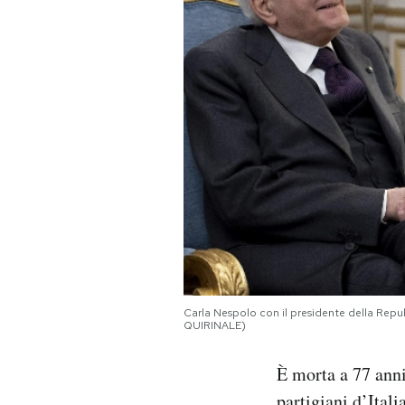
PODCAST
NEWSLETTER
I MIEI PREFERITI
SHOP
CALENDARIO
Carla Nespolo con il presidente della Re
QUIRINALE)
AREA PERSONALE
È morta a 77 ann
Area Personale
Newsletter
partigiani d’Itali