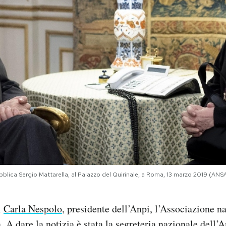
pubblica Sergio Mattarella, al Palazzo del Quirinale, a Roma, 13 marzo 2019
i
Carla Nespolo
, presidente dell’Anpi, l’Associazione n
a. A dare la notizia
è stata la segreteria nazionale dell’