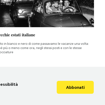
cchie estati italiane
to in bianco e nero di come passavamo le vacanze una volta:
oè più o meno come ora, negli stessi posti e con le stesse
occiature
essibilità
Abbonati