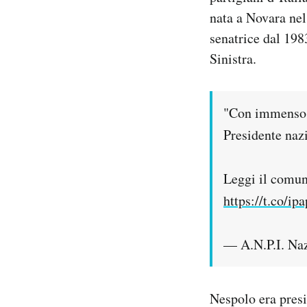
Notifiche mobile
nata a Novara nel
Regala il Post
senatrice dal 198
Hai bisogno di aiuto?
Sinistra.
Esci
"Con immenso 
Presidente naz
Leggi il comun
https://t.co/i
— A.N.P.I. Na
Nespolo era presi