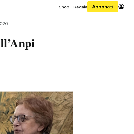
Abbonati
Shop
Regala
2020
ll’Anpi