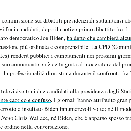
a commissione sui dibattiti presidenziali statunitensi ch
vi fra i candidati, dopo il caotico primo dibattito fra i
dato democratico Joe Biden,
ha detto che cambierà alcu
scussione più ordinata e comprensibile. La CPD (Commi
tes) renderà pubblici i cambiamenti nei prossimi giorn
suo comunicato, si è detta grata al moderatore del prim
r la professionalità dimostrata durante il confronto fr
 televisivo tra i due candidati alla presidenza degli Stat
nte caotico e confuso
. I giornali hanno attribuito gran 
errotto e insultato Biden innumerevoli volte; né il mode
 News
Chris Wallace, né Biden, che è apparso spesso tr
re ordine nella conversazione.