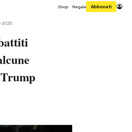
Abbonati
Shop
Regala
re 2020
attiti
alcune
a Trump