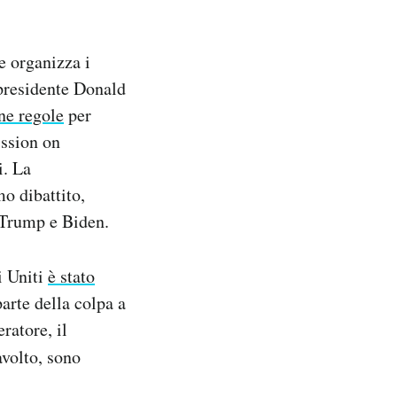
e organizza i
l presidente Donald
ne regole
per
ssion on
i. La
o dibattito,
a Trump e Biden.
i Uniti
è stato
parte della colpa a
ratore, il
avolto, sono