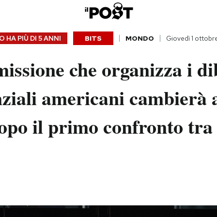
 HA PIÙ DI
5 ANNI
BITS
MONDO
Giovedì 1 ottob
ssione che organizza i dib
ziali americani cambierà 
opo il primo confronto tr