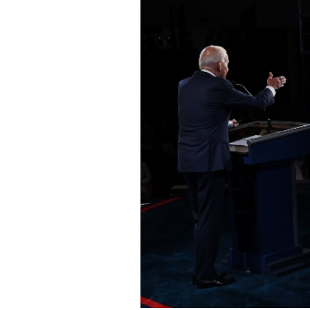
PODCAST
NEWSLETTER
I MIEI PREFERITI
SHOP
CALENDARIO
AREA PERSONALE
Area Personale
Newsletter