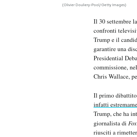
Notifiche mobile
(Olivier Douliery-Pool/Getty Images)
Regala il Post
Il 30 settembre l
Hai bisogno di aiuto?
Esci
confronti televisi
Trump e il candi
garantire una di
Presidential Deba
commissione, nel 
Chris Wallace, pe
Il primo dibattito
infatti estremame
Trump, che ha int
giornalista di
Fox
riusciti a rimette