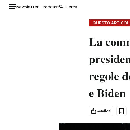
Newsletter
Podcast
Auto
QUESTO ARTICOLO
HOME
La commi
Italia
Moda
presiden
Mondo
Libri
Politica
Consumismi
regole d
Tecnologia
Storie/Idee
Internet
Ok Boomer!
e Biden
Scienza
Media
Cultura
Europa
Economia
Altrecose
Condividi
Sport
Mondiali calcio 2026