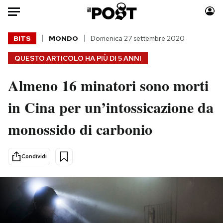
Auto
BITS
MONDO
Domenica 27 settembre 2020
QUESTO ARTICOLO HA PIÙ DI
5 ANNI
HOME
Almeno 16 minatori sono morti
Italia
Moda
Mondo
Libri
in Cina per un’intossicazione da
Politica
Consumismi
monossido di carbonio
Tecnologia
Storie/Idee
Internet
Ok Boomer!
Scienza
Media
Condividi
Cultura
Europa
Economia
Altrecose
Sport
Mondiali calcio 2026