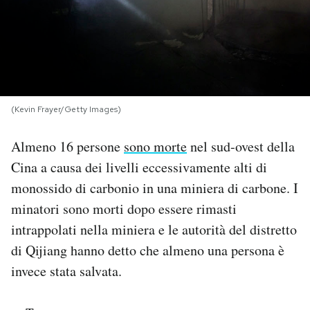
PODCAST
NEWSLETTER
(Kevin Frayer/Getty Images)
I MIEI PREFERITI
Almeno 16 persone
sono morte
nel sud-ovest della
Cina a causa dei livelli eccessivamente alti di
SHOP
monossido di carbonio in una miniera di carbone. I
minatori sono morti dopo essere rimasti
CALENDARIO
intrappolati nella miniera e le autorità del distretto
di Qijiang hanno detto che almeno una persona è
AREA PERSONALE
invece stata salvata.
Area Personale
Newsletter