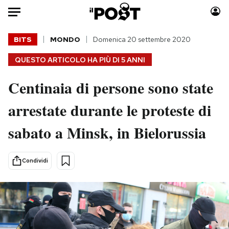
Auto
BITS
MONDO
Domenica 20 settembre 2020
QUESTO ARTICOLO HA PIÙ DI
5 ANNI
HOME
Centinaia di persone sono state
Italia
Moda
Mondo
Libri
arrestate durante le proteste di
Politica
Consumismi
sabato a Minsk, in Bielorussia
Tecnologia
Storie/Idee
Internet
Ok Boomer!
Scienza
Media
Condividi
Cultura
Europa
Economia
Altrecose
Sport
Mondiali calcio 2026