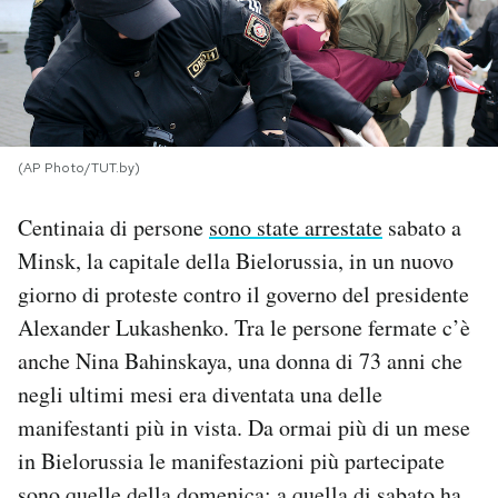
PODCAST
NEWSLETTER
(AP Photo/TUT.by)
I MIEI PREFERITI
Centinaia di persone
sono state arrestate
sabato a
Minsk, la capitale della Bielorussia, in un nuovo
SHOP
giorno di proteste contro il governo del presidente
Alexander Lukashenko. Tra le persone fermate c’è
CALENDARIO
anche Nina Bahinskaya, una donna di 73 anni che
negli ultimi mesi era diventata una delle
AREA PERSONALE
manifestanti più in vista. Da ormai più di un mese
in Bielorussia le manifestazioni più partecipate
Area Personale
Newsletter
sono quelle della domenica: a quella di sabato ha