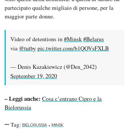
Notifiche mobile
partecipato qualche migliaio di persone, per la
Regala il Post
maggior parte donne.
Hai bisogno di aiuto?
Esci
Video of detentions in
#Minsk
#Belarus
via
@tutby
pic.twitter.com/b1QOVsFXLB
— Denis Kazakiewicz (@Den_2042)
September 19, 2020
– Leggi anche:
Cosa c’entrano Cipro e la
Bielorussia
Tag:
-
BIELORUSSIA
MINSK