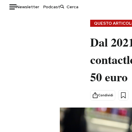
Newsletter
Podcast
Auto
QUESTO ARTICOLO
HOME
Dal 2021
Italia
Moda
contactl
Mondo
Libri
Politica
Consumismi
50 euro
Tecnologia
Storie/Idee
Internet
Ok Boomer!
Scienza
Media
Condividi
Cultura
Europa
Economia
Altrecose
Sport
Mondiali calcio 2026