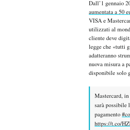
Dall’1 gennaio 20
Notifiche mobile
aumentata a 50 e
Regala il Post
VISA e Mastercard
Hai bisogno di aiuto?
Esci
utilizzati al mond
cliente deve digi
legge che «tutti 
adatteranno strum
nuova misura a pa
disponibile solo
Mastercard, in
sarà possibile 
pagamento
#co
https://t.co/