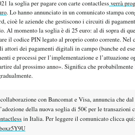
21 la soglia per pagare con carte contactless
verrà pro
uro
. Lo hanno annunciato in un comunicato stampa co
, cioè le aziende che gestiscono i circuiti di pagament
o. Al momento la soglia è di 25 euro: al di sopra di quel
tare il codice PIN legato al proprio conto corrente. Nel
gli attori dei pagamenti digitali in campo (banche ed ese
enti e processi per l’implementazione e l’attuazione op
rtire dal prossimo anno». Significa che probabilmente 
 gradualmente.
 collaborazione con Bancomat e Visa, annuncia che dal
l’adozione della nuova soglia di 50€ per le transazioni c
ntactless
in Italia. Per leggere il comunicato clicca qui
HZboxz5Y9U