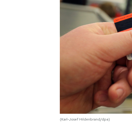
PODCAST
NEWSLETTER
I MIEI PREFERITI
SHOP
CALENDARIO
AREA PERSONALE
(Karl-Josef Hildenbrand/dpa)
Area Personale
Newsletter