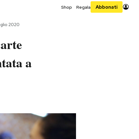
Abbonati
Shop
Regala
uglio 2020
carte
tata a