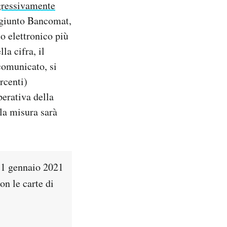
gressivamente
ngiunto Bancomat,
o elettronico più
la cifra, il
 comunicato, si
rcenti)
erativa della
la misura sarà
 1 gennaio 2021
on le carte di
: