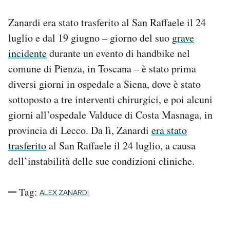
Notifiche mobile
Zanardi era stato trasferito al San Raffaele il 24
Regala il Post
Hai bisogno di aiuto?
luglio e dal 19 giugno – giorno del suo
grave
Esci
incidente
durante un evento di handbike nel
comune di Pienza, in Toscana – è stato prima
diversi giorni in ospedale a Siena, dove è stato
sottoposto a tre interventi chirurgici, e poi alcuni
giorni all’ospedale Valduce di Costa Masnaga, in
provincia di Lecco. Da lì, Zanardi
era stato
trasferito
al San Raffaele il 24 luglio, a causa
dell’instabilità delle sue condizioni cliniche.
Tag:
ALEX ZANARDI