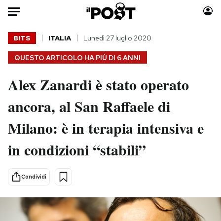
Auto
BITS
ITALIA
Lunedì 27 luglio 2020
QUESTO ARTICOLO HA PIÙ DI
6 ANNI
HOME
Alex Zanardi è stato operato
Italia
Moda
Mondo
Libri
ancora, al San Raffaele di
Politica
Consumismi
Milano: è in terapia intensiva e
Tecnologia
Storie/Idee
Internet
Ok Boomer!
in condizioni “stabili”
Scienza
Media
Cultura
Europa
Condividi
Economia
Altrecose
Sport
Mondiali calcio 2026