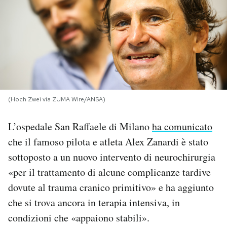
PODCAST
NEWSLETTER
I MIEI PREFERITI
(Hoch Zwei via ZUMA Wire/ANSA)
SHOP
L’ospedale San Raffaele di Milano
ha comunicato
che il famoso pilota e atleta Alex Zanardi è stato
CALENDARIO
sottoposto a un nuovo intervento di neurochirurgia
«per il trattamento di alcune complicanze tardive
dovute al trauma cranico primitivo» e ha aggiunto
AREA PERSONALE
che si trova ancora in terapia intensiva, in
Area Personale
condizioni che «appaiono stabili».
Newsletter