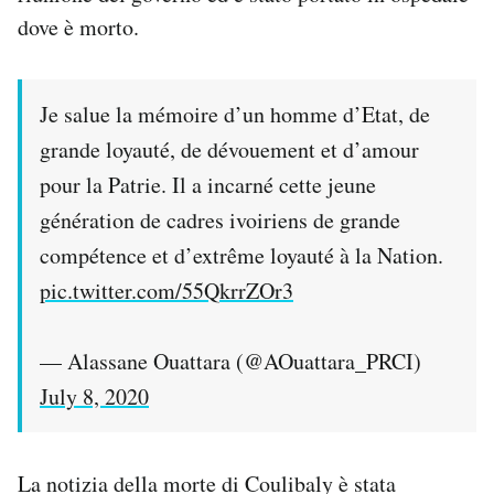
Notifiche mobile
dove è morto.
Regala il Post
Hai bisogno di aiuto?
Esci
Je salue la mémoire d’un homme d’Etat, de
grande loyauté, de dévouement et d’amour
pour la Patrie. Il a incarné cette jeune
génération de cadres ivoiriens de grande
compétence et d’extrême loyauté à la Nation.
pic.twitter.com/55QkrrZOr3
— Alassane Ouattara (@AOuattara_PRCI)
July 8, 2020
La notizia della morte di Coulibaly è stata