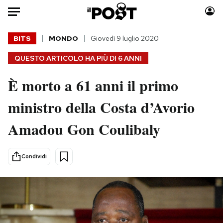
Auto
BITS
MONDO
Giovedì 9 luglio 2020
QUESTO ARTICOLO HA PIÙ DI
6 ANNI
HOME
È morto a 61 anni il primo
Italia
Moda
Mondo
Libri
ministro della Costa d’Avorio
Politica
Consumismi
Amadou Gon Coulibaly
Tecnologia
Storie/Idee
Internet
Ok Boomer!
Scienza
Media
Condividi
Cultura
Europa
Economia
Altrecose
Sport
Mondiali calcio 2026