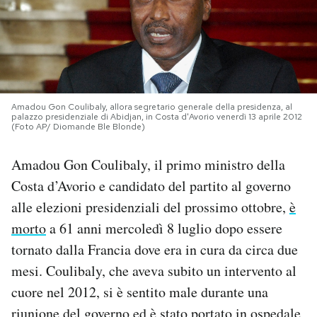
PODCAST
NEWSLETTER
Amadou Gon Coulibaly, allora segretario generale della presidenza, al
palazzo presidenziale di Abidjan, in Costa d'Avorio venerdì 13 aprile 2012
I MIEI PREFERITI
(Foto AP/ Diomande Ble Blonde)
Amadou Gon Coulibaly, il primo ministro della
SHOP
Costa d’Avorio e candidato del partito al governo
alle elezioni presidenziali del prossimo ottobre,
è
CALENDARIO
morto
a 61 anni mercoledì 8 luglio dopo essere
tornato dalla Francia dove era in cura da circa due
AREA PERSONALE
mesi. Coulibaly, che aveva subito un intervento al
cuore nel 2012, si è sentito male durante una
Area Personale
Newsletter
riunione del governo ed è stato portato in ospedale