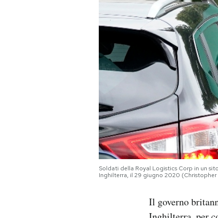
PODCAST
NEWSLETTER
I MIEI PREFERITI
SHOP
CALENDARIO
Soldati della Royal Logistics Corp in un sito
Inghilterra, il 29 giugno 2020 (Christophe
AREA PERSONALE
Il governo britan
Area Personale
Newsletter
Inghilterra, per c