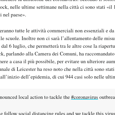
ck, nelle ultime settimane nella città ci sono stati «il 
vi nel paese».
ranno tutte le attività commerciali non essenziali e da
le scuole. Inoltre non ci sarà l’allentamento delle misur
a dal 6 luglio, che permetterà tra le altre cose la riapert
ck, parlando alla Camera dei Comuni, ha raccomandato a
nere a casa il più possibile, per evitare un ulteriore au
ale di Leicester ha reso noto che nella città sono stati
dall’inizio dell’epidemia, di cui 944 casi solo nelle ult
nnounced local action to tackle the
#coronavirus
outbreak
ple follow social distancing rules and we tackle this virus