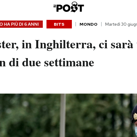
 HA PIÙ DI
6 ANNI
BITS
MONDO
Martedì 30 giu
ter, in Inghilterra, ci sarà
n di due settimane