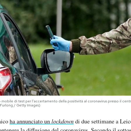
 mobile di test per l'accertamento della positività al coronavirus presso il centr
r Furlong / Getty Images)
nico
ha annunciato un
lockdown
di due settimane a Leice
ontenere la diffusione del coronavirus. Secondo il sottos