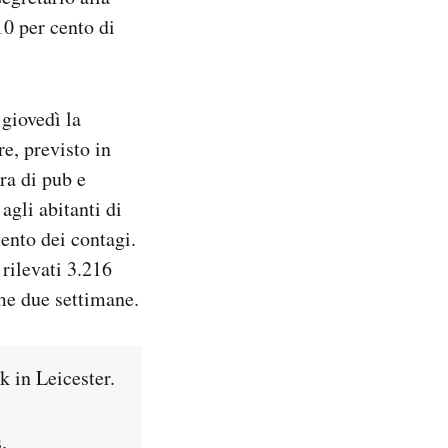
10 per cento di
 giovedì la
e, previsto in
ura di pub e
gli abitanti di
mento dei contagi.
 rilevati 3.216
ime due settimane.
 in Leicester.
.