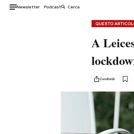
Newsletter
Podcast
Auto
QUESTO ARTICOLO
HOME
A Leices
Italia
Moda
lockdow
Mondo
Libri
Politica
Consumismi
Tecnologia
Storie/Idee
Condividi
Internet
Ok Boomer!
Scienza
Media
Cultura
Europa
Economia
Altrecose
Sport
Mondiali calcio 2026