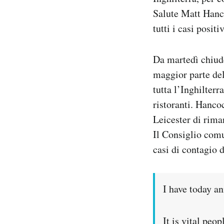
Notifiche mobile
Salute Matt Hanco
Regala il Post
tutti i casi positi
Hai bisogno di aiuto?
Esci
Da martedì chiude
maggior parte del
tutta l’Inghilterr
ristoranti. Hanco
Leicester di rima
Il Consiglio comun
casi di contagio 
I have today a
It is vital peo