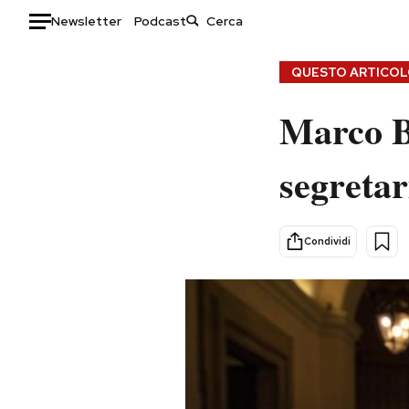
Newsletter
Podcast
Auto
QUESTO ARTICOLO
HOME
Marco Be
Italia
Moda
segreta
Mondo
Libri
Politica
Consumismi
Tecnologia
Storie/Idee
Condividi
Internet
Ok Boomer!
Scienza
Media
Cultura
Europa
Economia
Altrecose
Sport
Mondiali calcio 2026