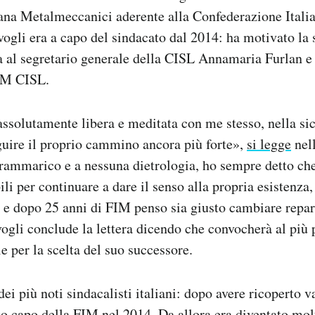
ana Metalmeccanici aderente alla Confederazione Itali
vogli era a capo del sindacato dal 2014: ha motivato la
ta al segretario generale della CISL Annamaria Furlan e
IM CISL.
assolutamente libera e meditata con me stesso, nella si
uire il proprio cammino ancora più forte»,
si legge
nell
rammarico e a nessuna dietrologia, ho sempre detto che
ili per continuare a dare il senso alla propria esistenza
e dopo 25 anni di FIM penso sia giusto cambiare repar
gli conclude la lettera dicendo che convocherà al più p
e per la scelta del suo successore.
ei più noti sindacalisti italiani: dopo avere ricoperto va
o capo della FIM nel 2014. Da allora era diventato mol