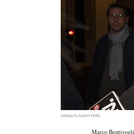
PODCAST
NEWSLETTER
I MIEI PREFERITI
SHOP
CALENDARIO
AREA PERSONALE
(ANSA/CLAUDIO PERI)
Area Personale
Marco Bentivogli 
Newsletter