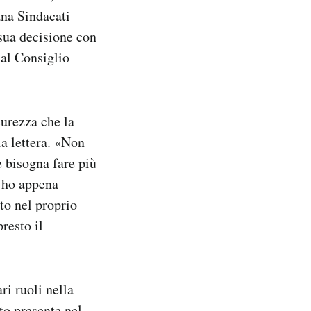
ana Sindacati
 sua decisione con
 al Consiglio
curezza che la
a lettera. «Non
 bisogna fare più
, ho appena
to nel proprio
resto il
ri ruoli nella
to presente nel