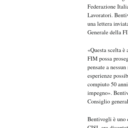
Notifiche mobile
Federazione Itali
Regala il Post
Lavoratori. Benti
Hai bisogno di aiuto?
una lettera invia
Esci
Generale della F
«Questa scelta è 
FIM possa proseg
pensate a nessun 
esperienze possib
compiuto 50 anni 
impegno». Bentivo
Consiglio general
Bentivogli è uno d
CISL era diventat