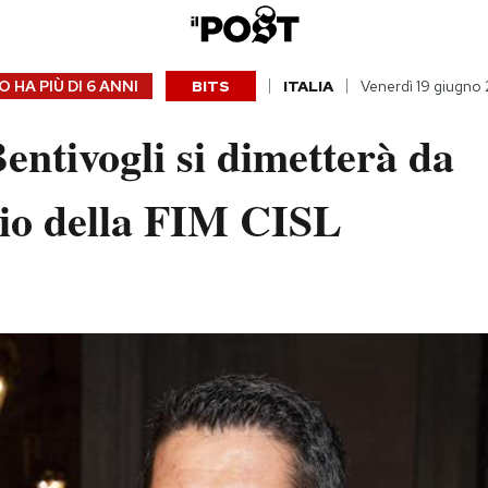
 HA PIÙ DI
6 ANNI
BITS
ITALIA
Venerdì 19 giugno
ntivogli si dimetterà da
rio della FIM CISL