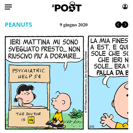
Auto
PEANUTS
9 giugno 2020
HOME
Italia
Moda
Mondo
Libri
Politica
Consumismi
Tecnologia
Storie/Idee
Internet
Ok Boomer!
Scienza
Media
Cultura
Europa
Economia
Altrecose
Sport
Mondiali calcio 2026