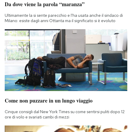
Da dove viene la parola “maranza”
Notifiche mobile
Regala il Post
Ultimamente la si sente parecchio e l'ha usata anche il sindaco di
Hai bisogno di aiuto?
Milano: esiste dagli anni Ottanta ma il significato si è evoluto
Esci
Come non puzzare in un lungo viaggio
Cinque consigli dal New York Times su come sentirsi puliti dopo 12
ore di volo e svariati cambi di mezzi