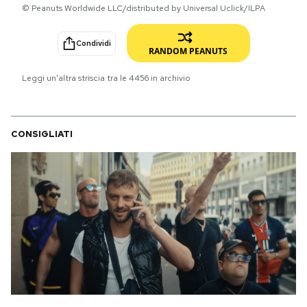
© Peanuts Worldwide LLC/distributed by Universal Uclick/ILPA
PODCAST
Condividi
RANDOM PEANUTS
NEWSLETTER
Leggi un'altra striscia tra le
4456
in archivio
I MIEI PREFERITI
CONSIGLIATI
SHOP
CALENDARIO
AREA PERSONALE
Area Personale
Newsletter