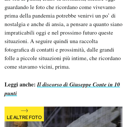
Notifiche mobile
guardando le foto che ricordano come vivevamo
Regala il Post
prima della pandemia potrebbe venirvi un po’ di
Hai bisogno di aiuto?
nostalgia e anche di ansia, a pensare a quanto siano
Esci
impraticabili oggi e nel prossimo futuro queste
situazioni. A seguire quindi una raccolta
fotografica di contatti e prossimità, dalle grandi
folle a piccole situazioni più intime, che ricordano
come stavamo vicini, prima.
Leggi anche:
Il discorso di Giuseppe Conte in 10
punti