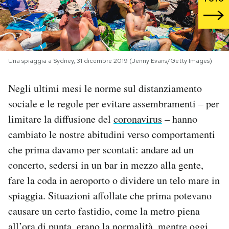
PODCAST
NEWSLETTER
Una spiaggia a Sydney, 31 dicembre 2019 (Jenny Evans/Getty Images)
Negli ultimi mesi le norme sul distanziamento
I MIEI PREFERITI
sociale e le regole per evitare assembramenti – per
limitare la diffusione del
coronavirus
– hanno
SHOP
cambiato le nostre abitudini verso comportamenti
che prima davamo per scontati: andare ad un
CALENDARIO
concerto, sedersi in un bar in mezzo alla gente,
fare la coda in aeroporto o dividere un telo mare in
AREA PERSONALE
spiaggia. Situazioni affollate che prima potevano
causare un certo fastidio, come la metro piena
Area Personale
Newsletter
all’ora di punta, erano la normalità, mentre oggi