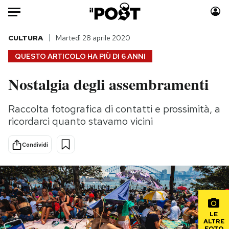
Auto
CULTURA
Martedì 28 aprile 2020
QUESTO ARTICOLO HA PIÙ DI
6 ANNI
HOME
Nostalgia degli assembramenti
Italia
Moda
Mondo
Libri
Raccolta fotografica di contatti e prossimità, a
Politica
Consumismi
ricordarci quanto stavamo vicini
Tecnologia
Storie/Idee
Internet
Ok Boomer!
Condividi
Scienza
Media
Cultura
Europa
Economia
Altrecose
Sport
Mondiali calcio 2026
LE
ALTRE
FOTO