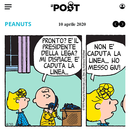
Auto
PEANUTS
10 aprile 2020
HOME
Italia
Moda
Mondo
Libri
Politica
Consumismi
Tecnologia
Storie/Idee
Internet
Ok Boomer!
Scienza
Media
Cultura
Europa
Economia
Altrecose
Sport
Mondiali calcio 2026