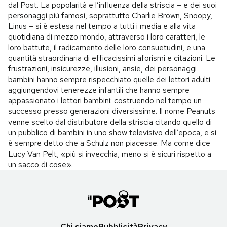
dal Post. La popolarità e l’influenza della striscia – e dei suoi
personaggi più famosi, soprattutto Charlie Brown, Snoopy,
Linus – si è estesa nel tempo a tutti i media e alla vita
quotidiana di mezzo mondo, attraverso i loro caratteri, le
loro battute, il radicamento delle loro consuetudini, e una
quantità straordinaria di efficacissimi aforismi e citazioni. Le
frustrazioni, insicurezze, illusioni, ansie, dei personaggi
bambini hanno sempre rispecchiato quelle dei lettori adulti
aggiungendovi tenerezze infantili che hanno sempre
appassionato i lettori bambini: costruendo nel tempo un
successo presso generazioni diversissime. Il nome Peanuts
venne scelto dal distributore della striscia citando quello di
un pubblico di bambini in uno show televisivo dell’epoca, e si
è sempre detto che a Schulz non piacesse. Ma come dice
Lucy Van Pelt, «più si invecchia, meno si è sicuri rispetto a
un sacco di cose».
Chi siamo
Pubblicità
Privacy