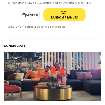
© Peanuts Worldwide LLC/distributed by Universal Uclick/ILPA
PODCAST
Condividi
RANDOM PEANUTS
NEWSLETTER
Leggi un'altra striscia tra le
4458
in archivio
I MIEI PREFERITI
CONSIGLIATI
SHOP
CALENDARIO
AREA PERSONALE
Area Personale
Newsletter