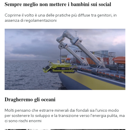
Sempre meglio non mettere i bambini sui social
Notifiche mobile
Regala il Post
Coprirne il volto è una delle pratiche più diffuse tra genitori, in
Hai bisogno di aiuto?
assenza di regolamentazioni
Esci
Dragheremo gli oceani
Molti pensano che estrarre minerali dai fondali sia l'unico modo
per sostenere lo sviluppo e la transizione verso l'energia pulita, ma
ci sono rischi enormi