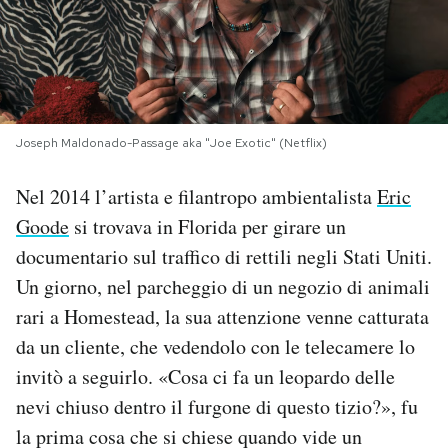
PODCAST
NEWSLETTER
Joseph Maldonado-Passage aka "Joe Exotic" (Netflix)
I MIEI PREFERITI
Nel 2014 l’artista e filantropo ambientalista
Eric
Goode
si trovava in Florida per girare un
SHOP
documentario sul traffico di rettili negli Stati Uniti.
Un giorno, nel parcheggio di un negozio di animali
CALENDARIO
rari a Homestead, la sua attenzione venne catturata
da un cliente, che vedendolo con le telecamere lo
AREA PERSONALE
invitò a seguirlo. «Cosa ci fa un leopardo delle
nevi chiuso dentro il furgone di questo tizio?», fu
Area Personale
la prima cosa che si chiese quando vide un
Newsletter