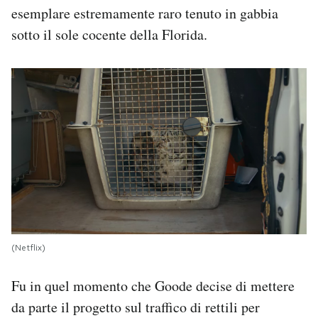
esemplare estremamente raro tenuto in gabbia
Notifiche mobile
Regala il Post
sotto il sole cocente della Florida.
Hai bisogno di aiuto?
Esci
(Netflix)
Fu in quel momento che Goode decise di mettere
da parte il progetto sul traffico di rettili per