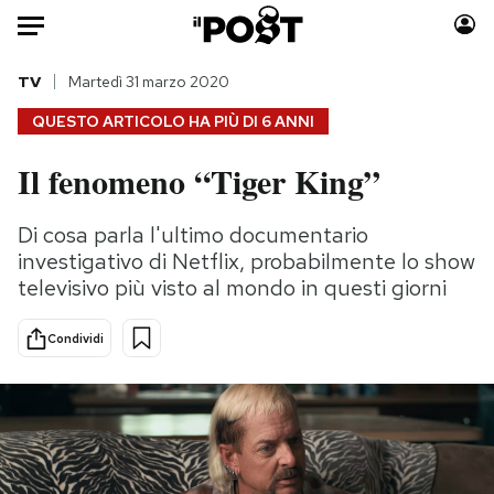
Auto
TV
Martedì 31 marzo 2020
QUESTO ARTICOLO HA PIÙ DI
6 ANNI
HOME
Il fenomeno “Tiger King”
Italia
Moda
Mondo
Libri
Di cosa parla l'ultimo documentario
Politica
Consumismi
investigativo di Netflix, probabilmente lo show
Tecnologia
Storie/Idee
televisivo più visto al mondo in questi giorni
Internet
Ok Boomer!
Condividi
Scienza
Media
Cultura
Europa
Economia
Altrecose
Sport
Mondiali calcio 2026