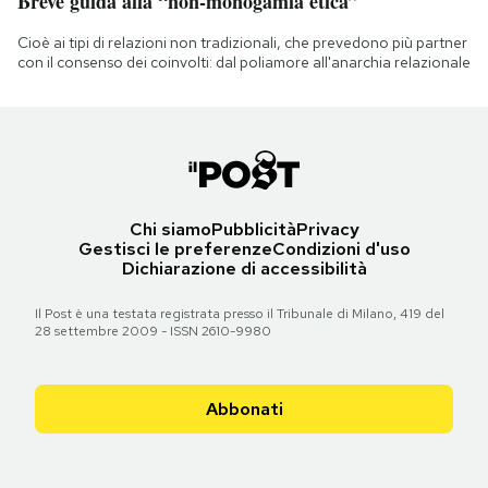
Breve guida alla “non-monogamia etica”
Cioè ai tipi di relazioni non tradizionali, che prevedono più partner
con il consenso dei coinvolti: dal poliamore all'anarchia relazionale
Chi siamo
Pubblicità
Privacy
Gestisci le preferenze
Condizioni d'uso
Dichiarazione di accessibilità
Il Post è una testata registrata presso il Tribunale di Milano, 419 del
28 settembre 2009 - ISSN 2610-9980
Abbonati