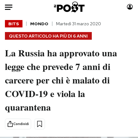
Auto
BITS
MONDO
Martedì 31 marzo 2020
QUESTO ARTICOLO HA PIÙ DI
6 ANNI
HOME
La Russia ha approvato una
Italia
Moda
Mondo
Libri
legge che prevede 7 anni di
Politica
Consumismi
carcere per chi è malato di
Tecnologia
Storie/Idee
Internet
Ok Boomer!
COVID-19 e viola la
Scienza
Media
quarantena
Cultura
Europa
Economia
Altrecose
Sport
Mondiali calcio 2026
Condividi