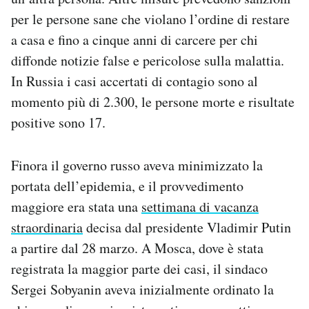
Notifiche mobile
per le persone sane che violano l’ordine di restare
Regala il Post
a casa e fino a cinque anni di carcere per chi
Hai bisogno di aiuto?
diffonde notizie false e pericolose sulla malattia.
Esci
In Russia i casi accertati di contagio sono al
momento più di 2.300, le persone morte e risultate
positive sono 17.
Finora il governo russo aveva minimizzato la
portata dell’epidemia, e il provvedimento
maggiore era stata una
settimana di vacanza
straordinaria
decisa dal presidente Vladimir Putin
a partire dal 28 marzo. A Mosca, dove è stata
registrata la maggior parte dei casi, il sindaco
Sergei Sobyanin aveva inizialmente ordinato la