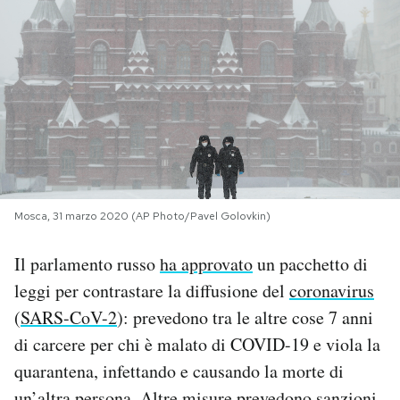
PODCAST
NEWSLETTER
I MIEI PREFERITI
SHOP
Mosca, 31 marzo 2020 (AP Photo/Pavel Golovkin)
Il parlamento russo
ha approvato
un pacchetto di
CALENDARIO
leggi per contrastare la diffusione del
coronavirus
(
SARS-CoV-2
): prevedono tra le altre cose 7 anni
AREA PERSONALE
di carcere per chi è malato di COVID-19 e viola la
quarantena, infettando e causando la morte di
Area Personale
Newsletter
un’altra persona. Altre misure prevedono sanzioni