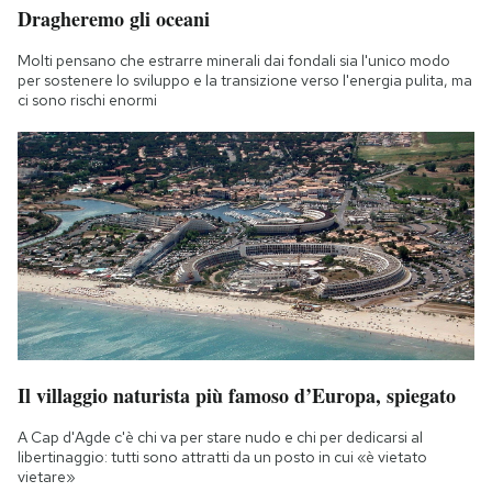
Dragheremo gli oceani
Notifiche mobile
Regala il Post
Molti pensano che estrarre minerali dai fondali sia l'unico modo
Hai bisogno di aiuto?
per sostenere lo sviluppo e la transizione verso l'energia pulita, ma
ci sono rischi enormi
Esci
Il villaggio naturista più famoso d’Europa, spiegato
A Cap d'Agde c'è chi va per stare nudo e chi per dedicarsi al
libertinaggio: tutti sono attratti da un posto in cui «è vietato
vietare»