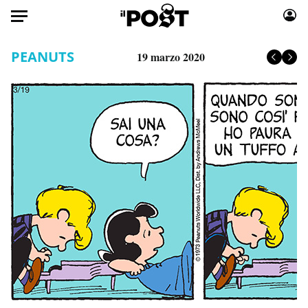
Auto
PEANUTS
19 marzo 2020
HOME
Italia
Moda
Mondo
Libri
Politica
Consumismi
Tecnologia
Storie/Idee
Internet
Ok Boomer!
Scienza
Media
Cultura
Europa
Economia
Altrecose
Sport
Mondiali calcio 2026