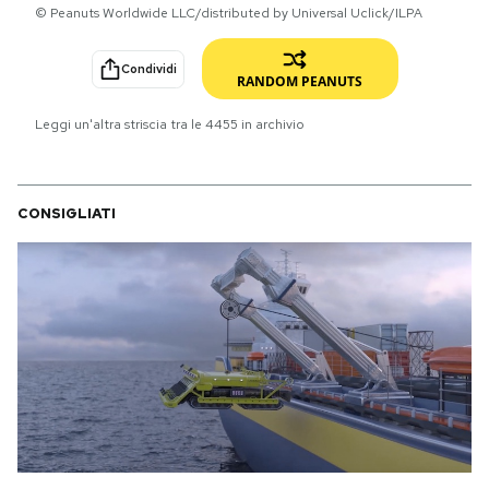
© Peanuts Worldwide LLC/distributed by Universal Uclick/ILPA
PODCAST
Condividi
RANDOM PEANUTS
NEWSLETTER
Leggi un'altra striscia tra le
4455
in archivio
I MIEI PREFERITI
CONSIGLIATI
SHOP
CALENDARIO
AREA PERSONALE
Area Personale
Newsletter