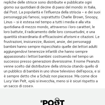
repliche delle strisce sono distribuite e pubblicate ogni
giorno sui quotidiani di decine di paesi del mondo: in Italia,
dal Post. La popolarità e l’influenza della striscia – e dei suoi
personaggi più famosi, soprattutto Charlie Brown, Snoopy,
Linus – si è estesa nel tempo a tutti i media e alla vita
quotidiana di mezzo mondo, attraverso i loro caratteri, le
loro battute, il radicamento delle loro consuetudini, e una
quantità straordinaria di efficacissimi aforismi e citazioni. Le
frustrazioni, insicurezze, illusioni, ansie, dei personaggi
bambini hanno sempre rispecchiato quelle dei lettori adulti
aggiungendovi tenerezze infantili che hanno sempre
appassionato i lettori bambini: costruendo nel tempo un
successo presso generazioni diversissime. Il nome Peanuts
venne scelto dal distributore della striscia citando quello di
un pubblico di bambini in uno show televisivo dell’epoca, e si
è sempre detto che a Schulz non piacesse. Ma come dice
Lucy Van Pelt, «più si invecchia, meno si è sicuri rispetto a
un sacco di cose».