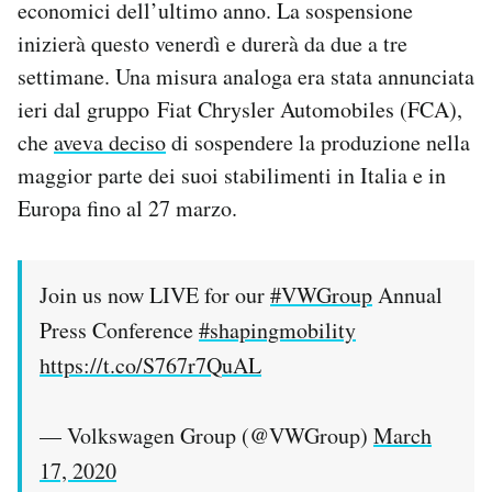
economici dell’ultimo anno. La sospensione
Notifiche mobile
inizierà questo venerdì e durerà da due a tre
Regala il Post
settimane. Una misura analoga era stata annunciata
Hai bisogno di aiuto?
Esci
ieri dal gruppo Fiat Chrysler Automobiles (FCA),
che
aveva deciso
di sospendere la produzione nella
maggior parte dei suoi stabilimenti in Italia e in
Europa fino al 27 marzo.
Join us now LIVE for our
#VWGroup
Annual
Press Conference
#shapingmobility
https://t.co/S767r7QuAL
— Volkswagen Group (@VWGroup)
March
17, 2020