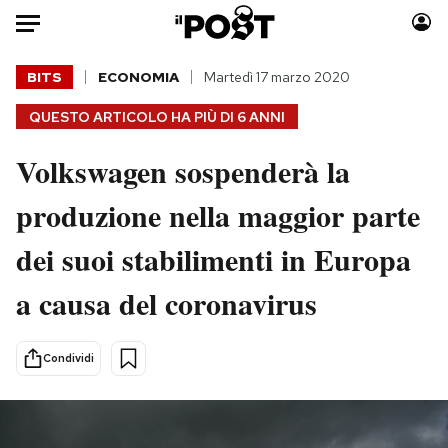
Auto
BITS
ECONOMIA
Martedì 17 marzo 2020
QUESTO ARTICOLO HA PIÙ DI
6 ANNI
HOME
Volkswagen sospenderà la
Italia
Moda
Mondo
Libri
produzione nella maggior parte
Politica
Consumismi
dei suoi stabilimenti in Europa
Tecnologia
Storie/Idee
Internet
Ok Boomer!
a causa del coronavirus
Scienza
Media
Cultura
Europa
Condividi
Economia
Altrecose
Sport
Mondiali calcio 2026