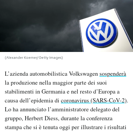
PODCAST
NEWSLETTER
I MIEI PREFERITI
(Alexander Koerner/Getty Images)
SHOP
L’azienda automobilistica Volkswagen
sospenderà
la produzione nella maggior parte dei suoi
stabilimenti in Germania e nel resto d’Europa a
CALENDARIO
causa dell’epidemia di
coronavirus (SARS-CoV-2)
.
Lo ha annunciato l’amministratore delegato del
AREA PERSONALE
gruppo, Herbert Diess, durante la conferenza
Area Personale
stampa che si è tenuta oggi per illustrare i risultati
Newsletter