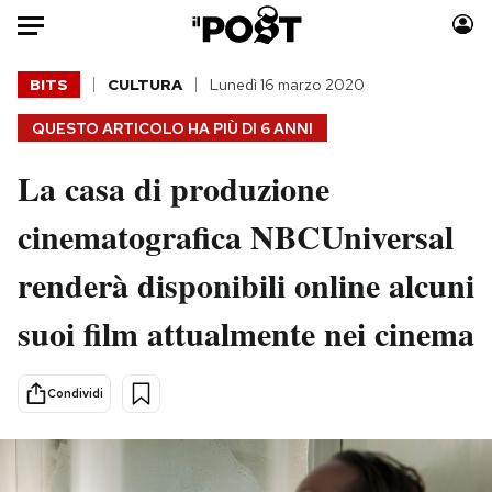
Auto
BITS
CULTURA
Lunedì 16 marzo 2020
QUESTO ARTICOLO HA PIÙ DI
6 ANNI
HOME
La casa di produzione
Italia
Moda
Mondo
Libri
cinematografica NBCUniversal
Politica
Consumismi
renderà disponibili online alcuni
Tecnologia
Storie/Idee
Internet
Ok Boomer!
suoi film attualmente nei cinema
Scienza
Media
Cultura
Europa
Condividi
Economia
Altrecose
Sport
Mondiali calcio 2026