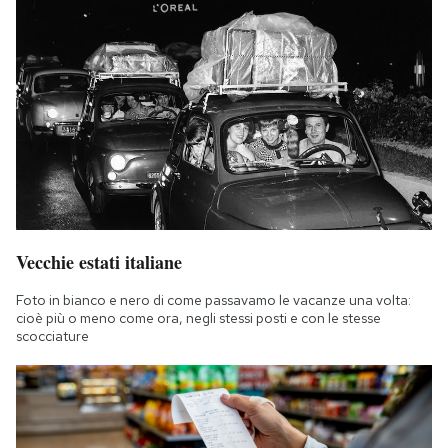
Vecchie estati italiane
Foto in bianco e nero di come passavamo le vacanze una volta:
cioè più o meno come ora, negli stessi posti e con le stesse
scocciature