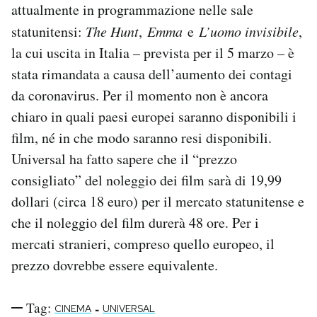
attualmente in programmazione nelle sale
Notifiche mobile
statunitensi:
The Hunt
,
Emma
e
L’uomo invisibile
,
Regala il Post
Hai bisogno di aiuto?
la cui uscita in Italia – prevista per il 5 marzo – è
Esci
stata rimandata a causa dell’aumento dei contagi
da coronavirus. Per il momento non è ancora
chiaro in quali paesi europei saranno disponibili i
film, né in che modo saranno resi disponibili.
Universal ha fatto sapere che il “prezzo
consigliato” del noleggio dei film sarà di 19,99
dollari (circa 18 euro) per il mercato statunitense e
che il noleggio del film durerà 48 ore. Per i
mercati stranieri, compreso quello europeo, il
prezzo dovrebbe essere equivalente.
Tag:
-
CINEMA
UNIVERSAL