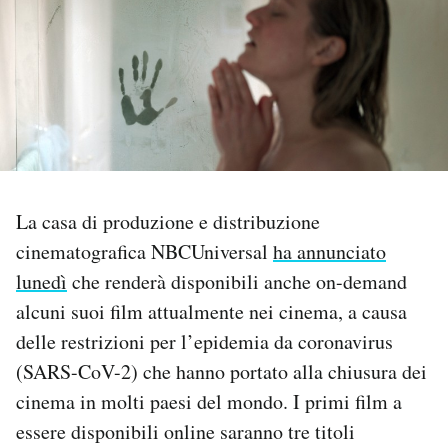
PODCAST
NEWSLETTER
I MIEI PREFERITI
La casa di produzione e distribuzione
SHOP
cinematografica NBCUniversal
ha annunciato
lunedì
che renderà disponibili anche on-demand
CALENDARIO
alcuni suoi film attualmente nei cinema, a causa
delle restrizioni per l’epidemia da coronavirus
(SARS-CoV-2) che hanno portato alla chiusura dei
AREA PERSONALE
cinema in molti paesi del mondo. I primi film a
Area Personale
essere disponibili online saranno tre titoli
Newsletter