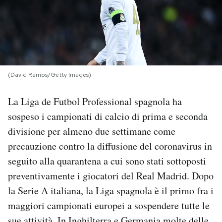
PODCAST
NEWSLETTER
(David Ramos/Getty Images)
I MIEI PREFERITI
La Liga de Futbol Professional spagnola ha
sospeso i campionati di calcio di prima e seconda
SHOP
divisione per almeno due settimane come
precauzione contro la diffusione del coronavirus in
CALENDARIO
seguito alla quarantena a cui sono stati sottoposti
preventivamente i giocatori del Real Madrid. Dopo
AREA PERSONALE
la Serie A italiana, la Liga spagnola è il primo fra i
maggiori campionati europei a sospendere tutte le
Area Personale
Newsletter
sue attività. In Inghilterra e Germania molte delle