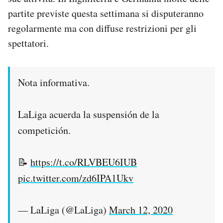
Notifiche mobile
partite previste questa settimana si disputeranno
Regala il Post
regolarmente ma con diffuse restrizioni per gli
Hai bisogno di aiuto?
spettatori.
Esci
Nota informativa.
LaLiga acuerda la suspensión de la
competición.
📝
https://t.co/RLVBEU6IUB
pic.twitter.com/zd6IPA1Ukv
— LaLiga (@LaLiga)
March 12, 2020