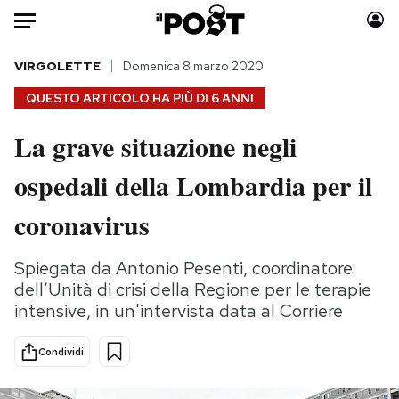
Auto
VIRGOLETTE
Domenica 8 marzo 2020
QUESTO ARTICOLO HA PIÙ DI
6 ANNI
HOME
La grave situazione negli
Italia
Moda
ospedali della Lombardia per il
Mondo
Libri
Politica
Consumismi
coronavirus
Tecnologia
Storie/Idee
Internet
Ok Boomer!
Spiegata da Antonio Pesenti, coordinatore
Scienza
Media
dell’Unità di crisi della Regione per le terapie
Cultura
Europa
intensive, in un'intervista data al Corriere
Economia
Altrecose
Condividi
Sport
Mondiali calcio 2026