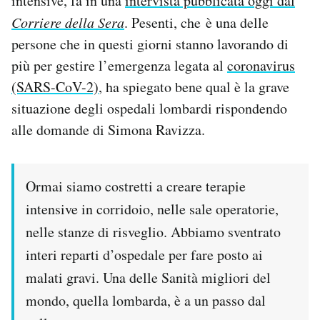
intensive, fa in una
intervista pubblicata oggi dal
Notifiche mobile
Corriere della Sera
. Pesenti, che è una delle
Regala il Post
persone che in questi giorni stanno lavorando di
Hai bisogno di aiuto?
più per gestire l’emergenza legata al
coronavirus
Esci
(SARS-CoV-2)
, ha spiegato bene qual è la grave
situazione degli ospedali lombardi rispondendo
alle domande di Simona Ravizza.
Ormai siamo costretti a creare terapie
intensive in corridoio, nelle sale operatorie,
nelle stanze di risveglio. Abbiamo sventrato
interi reparti d’ospedale per fare posto ai
malati gravi. Una delle Sanità migliori del
mondo, quella lombarda, è a un passo dal