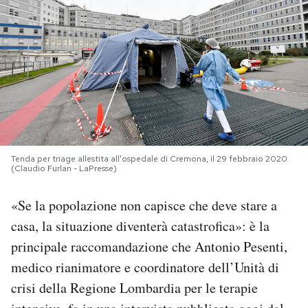
PODCAST
NEWSLETTER
I MIEI PREFERITI
Tenda per triage allestita all'ospedale di Cremona, il 29 febbraio 2020
SHOP
(Claudio Furlan - LaPresse)
«Se la popolazione non capisce che deve stare a
CALENDARIO
casa, la situazione diventerà catastrofica»: è la
principale raccomandazione che Antonio Pesenti,
AREA PERSONALE
medico rianimatore e coordinatore dell’Unità di
Area Personale
crisi della Regione Lombardia per le terapie
Newsletter