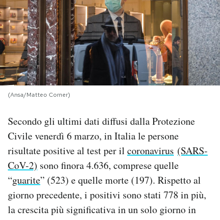
PODCAST
NEWSLETTER
I MIEI PREFERITI
(Ansa/Matteo Corner)
SHOP
Secondo gli ultimi dati diffusi dalla Protezione
Civile venerdì 6 marzo, in Italia le persone
risultate positive al test per il
coronavirus
(SARS-
CALENDARIO
CoV-2)
sono finora 4.636, comprese quelle
“
guarite
” (523) e quelle morte (197). Rispetto al
AREA PERSONALE
giorno precedente, i positivi sono stati 778 in più,
Area Personale
la crescita più significativa in un solo giorno in
Newsletter