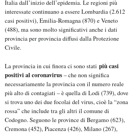
Italia dall’inizio dell’epidemia. Le regioni più
Notifiche mobile
interessate continuano a essere Lombardia (2.612
Regala il Post
casi positivi), Emilia-Romagna (870) e Veneto
Hai bisogno di aiuto?
Esci
(488), ma sono molto significativi anche i dati
provincia per provincia diffusi dalla Protezione
Civile.
più casi
La provincia in cui finora ci sono stati
positivi al coronavirus
– che non significa
necessariamente la provincia con il numero reale
più alto di contagiati – è quella di Lodi (739), dove
si trova uno dei due focolai del virus, cioè la “zona
rossa” che include tra gli altri il comune di
Codogno. Seguono le province di Bergamo (623),
Cremona (452), Piacenza (426), Milano (267),