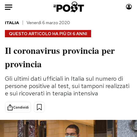
Auto
ITALIA
Venerdì 6 marzo 2020
QUESTO ARTICOLO HA PIÙ DI
6 ANNI
HOME
Il coronavirus provincia per
Italia
Moda
provincia
Mondo
Libri
Politica
Consumismi
Gli ultimi dati ufficiali in Italia sul numero di
Tecnologia
Storie/Idee
persone positive al test, sui tamponi realizzati
Internet
Ok Boomer!
e sui ricoverati in terapia intensiva
Scienza
Media
Cultura
Europa
Condividi
Economia
Altrecose
Sport
Mondiali calcio 2026