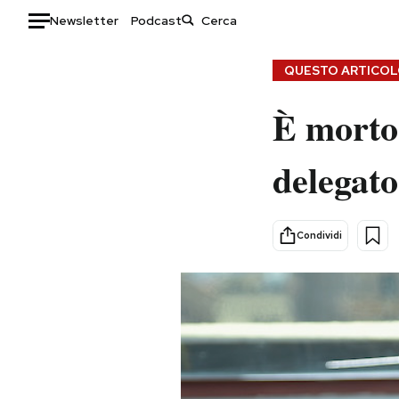
Newsletter
Podcast
Auto
QUESTO ARTICOLO
HOME
È morto
Italia
Moda
delegato
Mondo
Libri
Politica
Consumismi
Tecnologia
Storie/Idee
Condividi
Internet
Ok Boomer!
Scienza
Media
Cultura
Europa
Economia
Altrecose
Sport
Mondiali calcio 2026