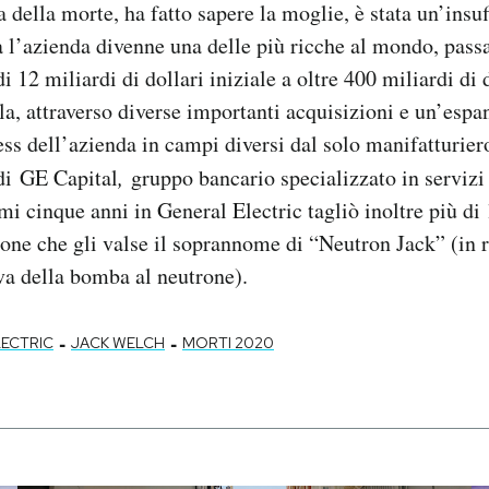
 della morte, ha fatto sapere la moglie, è stata un’insuf
a l’azienda divenne una delle più ricche al mondo, pas
i 12 miliardi di dollari iniziale a oltre 400 miliardi di d
a, attraverso diverse importanti acquisizioni e un’espa
ss dell’azienda in campi diversi dal solo manifatturie
di GE Capital
,
gruppo bancario specializzato in servizi 
mi cinque anni in General Electric tagliò inoltre più di
ione che gli valse il soprannome di “Neutron Jack” (in r
iva della bomba al neutrone).
-
-
LECTRIC
JACK WELCH
MORTI 2020