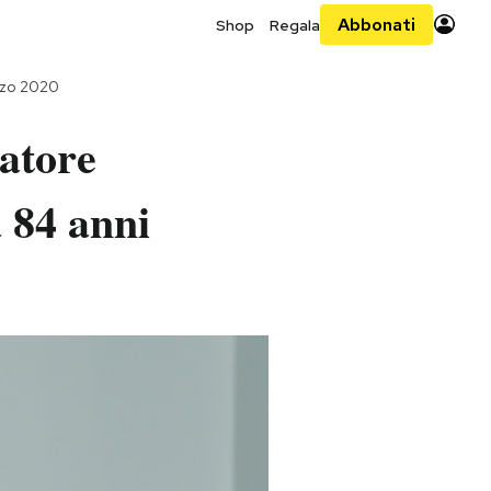
Abbonati
Shop
Regala
rzo 2020
atore
a 84 anni