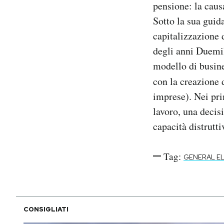
pensione: la causa
Notifiche mobile
Sotto la sua guid
Regala il Post
capitalizzazione d
Hai bisogno di aiuto?
Esci
degli anni Duemil
modello di busine
con la creazione 
imprese). Nei pri
lavoro, una decis
capacità distrutt
Tag:
GENERAL E
CONSIGLIATI