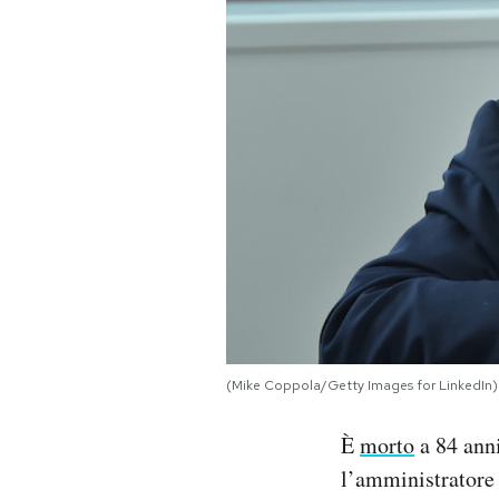
PODCAST
NEWSLETTER
I MIEI PREFERITI
SHOP
CALENDARIO
(Mike Coppola/Getty Images for LinkedIn)
AREA PERSONALE
È
morto
a 84 anni
Area Personale
l’amministratore 
Newsletter