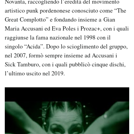
Novanta, raccogliendo l’eredità del movimento
Notifiche mobile
artistico punk pordenonese conosciuto come “The
Regala il Post
Great Complotto” e fondando insieme a Gian
Hai bisogno di aiuto?
Maria Accusani ed Eva Poles i Prozac+, con i quali
Esci
raggiunse la fama nazionale nel 1998 con il
singolo “Acida”. Dopo lo scioglimento del gruppo,
nel 2007, formò sempre insieme ad Accusani i
Sick Tamburo, con i quali pubblicò cinque dischi,
l’ultimo uscito nel 2019.