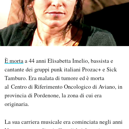
PODCAST
NEWSLETTER
I MIEI PREFERITI
È morta
a 44 anni Elisabetta Imelio, bassista e
cantante dei gruppi punk italiani Prozac+ e Sick
SHOP
Tamburo. Era malata di tumore ed è morta
al Centro di Riferimento Oncologico di Aviano, in
CALENDARIO
provincia di Pordenone, la zona di cui era
originaria.
AREA PERSONALE
Area Personale
La sua carriera musicale era cominciata negli anni
Newsletter