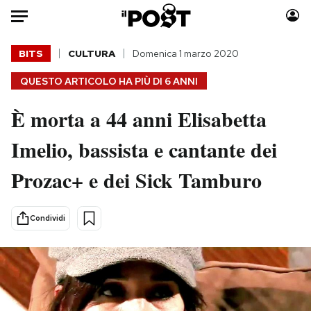
Auto
BITS
CULTURA
Domenica 1 marzo 2020
QUESTO ARTICOLO HA PIÙ DI
6 ANNI
HOME
È morta a 44 anni Elisabetta
Italia
Moda
Mondo
Libri
Imelio, bassista e cantante dei
Politica
Consumismi
Prozac+ e dei Sick Tamburo
Tecnologia
Storie/Idee
Internet
Ok Boomer!
Scienza
Media
Condividi
Cultura
Europa
Economia
Altrecose
Sport
Mondiali calcio 2026