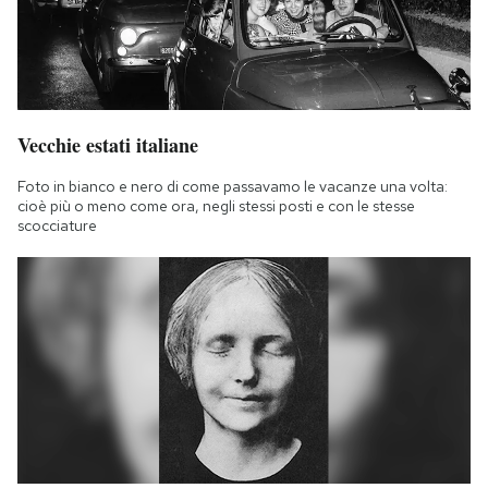
Vecchie estati italiane
Foto in bianco e nero di come passavamo le vacanze una volta:
cioè più o meno come ora, negli stessi posti e con le stesse
scocciature