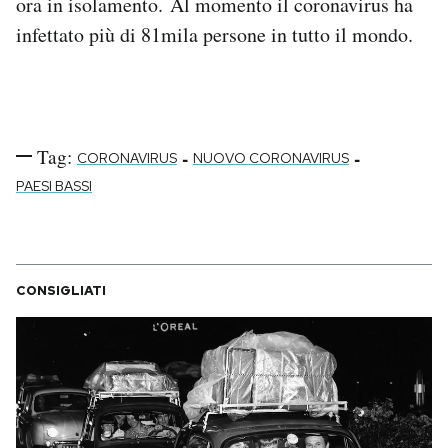
ora in isolamento. Al momento il coronavirus ha
Notifiche mobile
infettato più di 81mila persone in tutto il mondo.
Regala il Post
Hai bisogno di aiuto?
Esci
Tag:
-
-
CORONAVIRUS
NUOVO CORONAVIRUS
PAESI BASSI
CONSIGLIATI