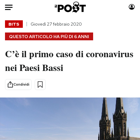
Auto
BITS
Giovedì 27 febbraio 2020
QUESTO ARTICOLO HA PIÙ DI
6 ANNI
HOME
C’è il primo caso di coronavirus
Italia
Moda
Mondo
Libri
nei Paesi Bassi
Politica
Consumismi
Tecnologia
Storie/Idee
Condividi
Internet
Ok Boomer!
Scienza
Media
Cultura
Europa
Economia
Altrecose
Sport
Mondiali calcio 2026