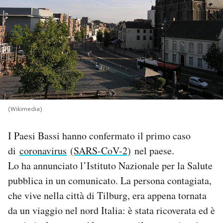
PODCAST
NEWSLETTER
I MIEI PREFERITI
(Wikimedia)
SHOP
I Paesi Bassi hanno confermato il primo caso
di
coronavirus
(SARS-CoV-2)
nel paese.
CALENDARIO
Lo ha annunciato l’Istituto Nazionale per la Salute
pubblica in un comunicato. La persona contagiata,
AREA PERSONALE
che vive nella città di Tilburg, era appena tornata
Area Personale
da un viaggio nel nord Italia: è stata ricoverata ed è
Newsletter