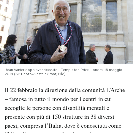
PODCAST
NEWSLETTER
I MIEI PREFERITI
Jean Vanier dopo aver ricevuto il Templeton Prize, Londra, 18 maggio
SHOP
2018 (AP Photo/Alastair Grant, File)
Il 22 febbraio la direzione della comunità L’Arche
CALENDARIO
– famosa in tutto il mondo per i centri in cui
accoglie le persone con disabilità mentali e
AREA PERSONALE
presente con più di 150 strutture in 38 diversi
Area Personale
paesi, compresa l’Italia, dove è conosciuta come
Newsletter