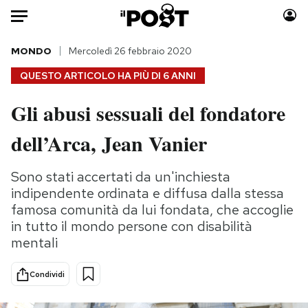
Auto
MONDO
Mercoledì 26 febbraio 2020
QUESTO ARTICOLO HA PIÙ DI
6 ANNI
HOME
Gli abusi sessuali del fondatore
Italia
Moda
dell’Arca, Jean Vanier
Mondo
Libri
Politica
Consumismi
Sono stati accertati da un'inchiesta
Tecnologia
Storie/Idee
indipendente ordinata e diffusa dalla stessa
Internet
Ok Boomer!
famosa comunità da lui fondata, che accoglie
Scienza
Media
in tutto il mondo persone con disabilità
Cultura
Europa
mentali
Economia
Altrecose
Sport
Mondiali calcio 2026
Condividi