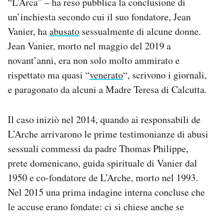
“L’Arca” – ha reso pubblica la conclusione di
Notifiche mobile
un’inchiesta secondo cui il suo fondatore, Jean
Regala il Post
Vanier, ha
abusato
sessualmente di alcune donne.
Hai bisogno di aiuto?
Jean Vanier, morto nel maggio del 2019 a
Esci
novant’anni, era non solo molto ammirato e
rispettato ma quasi “
venerato
“, scrivono i giornali,
e paragonato da alcuni a Madre Teresa di Calcutta.
Il caso iniziò nel 2014, quando ai responsabili de
L’Arche arrivarono le prime testimonianze di abusi
sessuali commessi da padre Thomas Philippe,
prete domenicano, guida spirituale di Vanier dal
1950 e co-fondatore de L’Arche, morto nel 1993.
Nel 2015 una prima indagine interna concluse che
le accuse erano fondate: ci si chiese anche se