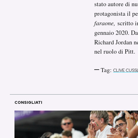
stato autore di n
Notifiche mobile
protagonista il p
Regala il Post
Hai bisogno di aiuto?
faraone,
scritto 
Esci
gennaio 2020. Dai 
Richard Jordan ne
nel ruolo di Pitt.
Tag:
CLIVE CUSS
CONSIGLIATI