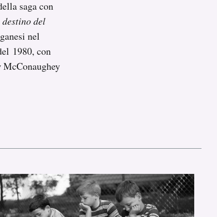
della saga con
l destino del
nganesi nel
del 1980, con
ew McConaughey