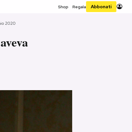
Abbonati
Shop
Regala
aio 2020
 aveva