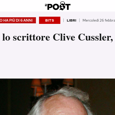
 HA PIÙ DI
6 ANNI
BITS
LIBRI
Mercoledì 26 febbr
lo scrittore Clive Cussler,