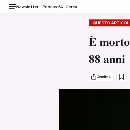
Newsletter
Podcast
Auto
QUESTO ARTICOLO
HOME
È morto 
Italia
Moda
88 anni
Mondo
Libri
Politica
Consumismi
Tecnologia
Storie/Idee
Condividi
Internet
Ok Boomer!
Scienza
Media
Cultura
Europa
Economia
Altrecose
Sport
Mondiali calcio 2026