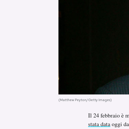
PODCAST
NEWSLETTER
I MIEI PREFERITI
SHOP
CALENDARIO
(Matthew Peyton/Getty Images)
AREA PERSONALE
Il 24 febbraio è m
Area Personale
stata data
oggi dal
Newsletter