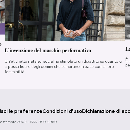
o
La
L’invenzione del maschio performativo
È 
Un'etichetta nata sui social ha stimolato un dibattito su quanto ci
pe
si possa fidare degli uomini che sembrano in pace con la loro
femminilità
sci le preferenze
Condizioni d'uso
Dichiarazione di acc
 28 settembre 2009 - ISSN 2610-9980