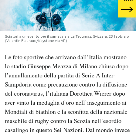
PODCAST
NEWSLETTER
Sciatori a un evento per il carnevale a La Tzoumaz. Svizzera, 23 febbraio
(Valentin Flauraud/Keystone via AP)
I MIEI PREFERITI
Le foto sportive che arrivano dall’Italia mostrano
lo stadio Giuseppe Meazza di Milano chiuso dopo
SHOP
l’annullamento della partita di Serie A Inter-
Sampdoria come precauzione contro la diffusione
CALENDARIO
del coronavirus, l’italiana Dorothea Wierer dopo
aver vinto la medaglia d’oro nell’inseguimento ai
Mondiali di biathlon e la sconfitta della nazionale
AREA PERSONALE
maschile di rugby contro la Scozia nell’esordio
Area Personale
casalingo in questo Sei Nazioni. Dal mondo invece
Newsletter