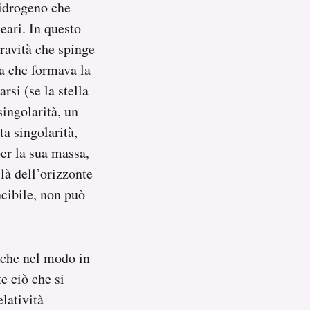
’idrogeno che
eari. In questo
gravità che spinge
sa che formava la
rsi (se la stella
singolarità, un
ta singolarità,
er la sua massa,
 là dell’orizzonte
incibile, non può
anche nel modo in
e ciò che si
latività