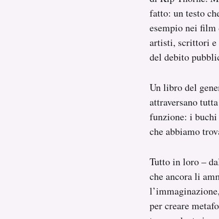
fatto: un testo ch
esempio nei film d
artisti, scrittori
del debito pubbli
Un libro del gene
attraversano tutt
funzione: i buchi
che abbiamo trova
Tutto in loro – d
che ancora li amm
l’immaginazione, 
per creare metafor