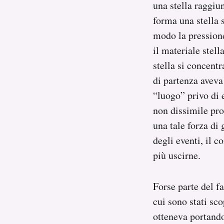
una stella raggiu
forma una stella s
modo la pressione
il materiale stell
stella si concentr
di partenza aveva
“luogo” privo di 
non dissimile pro
una tale forza di 
degli eventi, il c
più uscirne.
Forse parte del f
cui sono stati sco
otteneva portando