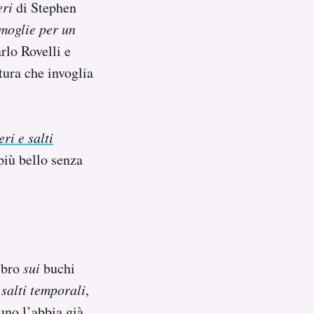
eri
di Stephen
moglie per un
rlo Rovelli e
tura che invoglia
ri e salti
più bello senza
libro
sui
buchi
 salti temporali
,
uno l’abbia già