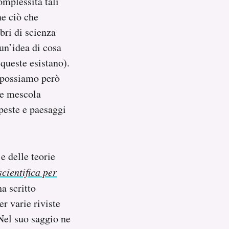
omplessità tali
ne ciò che
bri di scienza
 un’idea di cosa
 queste esistano).
, possiamo però
he mescola
peste e paesaggi
e delle teorie
scientifica per
a scritto
r varie riviste
 Nel suo saggio ne