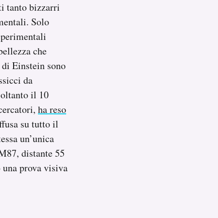
i tanto bizzarri
mentali. Solo
sperimentali
 bellezza che
i di Einstein sono
ssicci da
oltanto il 10
cercatori,
ha reso
fusa su tutto il
stessa un’unica
M87, distante 55
o una prova visiva