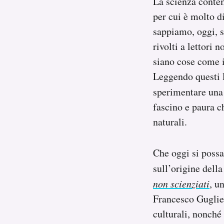
La scienza contem
Notifiche mobile
per cui è molto di
Regala il Post
sappiamo, oggi, s
Hai bisogno di aiuto?
rivolti a lettori 
Esci
siano cose come i
Leggendo questi l
sperimentare un
fascino e paura c
naturali.
Che oggi si possa
sull’origine della
non scienziati
, u
Francesco Guglieri
culturali, nonché