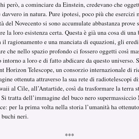
hi però, a cominciare da Einstein, credevano che oggett
e davvero in natura. Pure ipotesi, poco più che esercizi 
tà del Novecento si sono accumulate abbastanza prove 
re la loro esistenza certa. Questa è già una cosa di una
on il ragionamento e una manciata di equazioni, gli ered
zare che nello spazio profondo ci fossero oggetti così ma
 intorno a loro e di fatto abdicare da questo universo. S
nt Horizon Telescope, un consorzio internazionale di ri
ne ottenuta attraverso la sua rete di radiotelescopi dif
aii al Cile, all’Antartide, così da trasformare la terra 
 Si tratta dell’immagine del buco nero supermassiccio 
uce: per la prima volta nella storia l’umanità ha ottenut
 buchi neri.
***