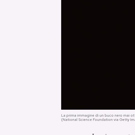
PODCAST
NEWSLETTER
I MIEI PREFERITI
SHOP
CALENDARIO
AREA PERSONALE
La prima immagine di un buco nero mai otten
(National Science Foundation via Getty I
Area Personale
Newsletter