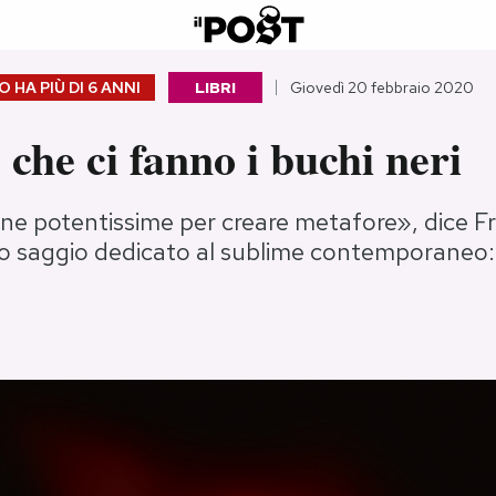
 HA PIÙ DI
6 ANNI
LIBRI
Giovedì 20 febbraio 2020
o che ci fanno i buchi neri
e potentissime per creare metafore», dice F
uo saggio dedicato al sublime contemporaneo: q