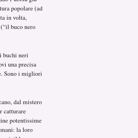
ltura popolare (ad
ta in volta,
i (“il buco nero
i buchi neri
ovi una precisa
. Sono i migliori
ocano, dal mistero
r catturare
hine potentissime
umani: la loro