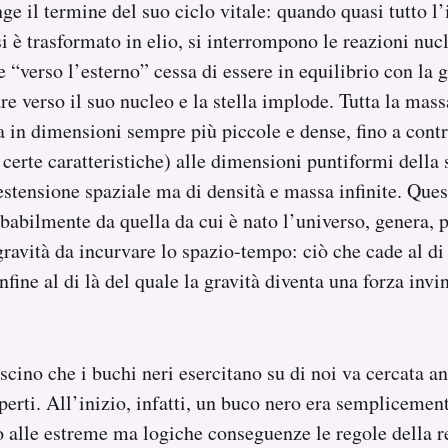
nge il termine del suo ciclo vitale: quando quasi tutto l
i è trasformato in elio, si interrompono le reazioni nucl
 “verso l’esterno” cessa di essere in equilibrio con la 
are verso il suo nucleo e la stella implode. Tutta la mas
a in dimensioni sempre più piccole e dense, fino a contra
 certe caratteristiche) alle dimensioni puntiformi della 
estensione spaziale ma di densità e massa infinite. Ques
babilmente da quella da cui è nato l’universo, genera, p
gravità da incurvare lo spazio-tempo: ciò che cade al di
onfine al di là del quale la gravità diventa una forza inv
ascino che i buchi neri esercitano su di noi va cercata 
perti. All’inizio, infatti, un buco nero era semplicement
 alle estreme ma logiche conseguenze le regole della re