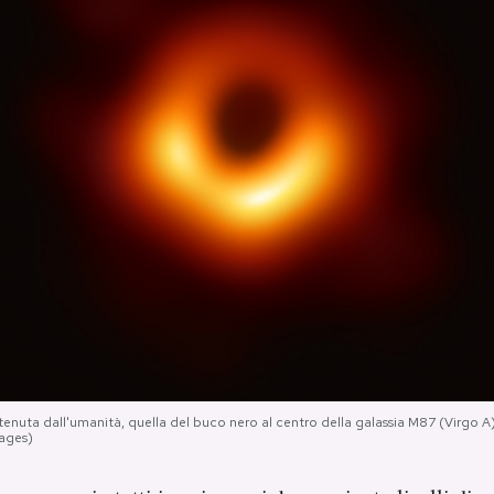
uta dall'umanità, quella del buco nero al centro della galassia M87 (Virgo A), 
mages)