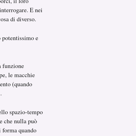
rci, il loro
 interrogare. E nei
osa di diverso.
o potentissimo e
a funzione
ppe, le macchie
cento (quando
.
ello spazio-tempo
te che nulla può
Si forma quando