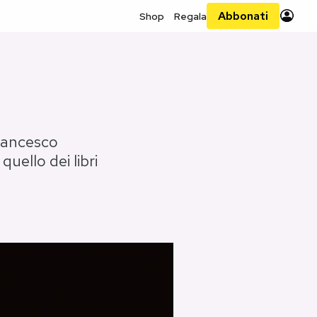
Abbonati
Shop
Regala
rancesco
uello dei libri