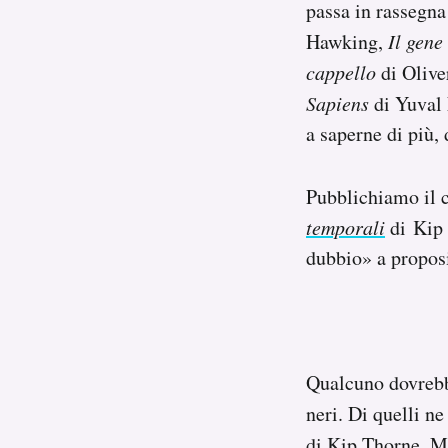
passa in rassegna
Hawking,
Il gene
cappello
di Olive
Sapiens
di Yuval 
a saperne di più, 
Pubblichiamo il 
temporali
di Kip 
dubbio» a proposi
Qualcuno dovrebbe
neri. Di quelli ne
di Kip Thorne. M