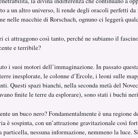
netrabilità, la divina indifferenza che continuano a oppo
to a un altro universo, li rende degli oracoli perfetti da
me nelle macchie di Rorschach, ognuno ci leggerà qualc
ri ci attraggono così tanto, perché ne subiamo il fascin
ente e terribile?
uto i suoi motori dell’immaginazione. In passato quest
 terre inesplorate, le colonne d’Ercole, i leoni sulle ma
anti. Questi spazi bianchi, nella seconda metà del Nove
vano finite le terre da esplorare), sono stati i buchi neri
ente un buco nero? Fondamentalmente è una regione d
ria è sospinta, con un’attrazione gravitazionale così for
a particella, nessuna informazione, nemmeno la luce. 