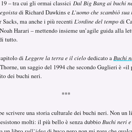
 19 – tra cui gli ormai classici
Dal Big Bang ai buchi n
 egoista
di Richard Dawkins e
L’uomo che scambiò sua 
r Sacks, ma anche i più recenti
L’ordine del tempo
di Ca
Noah Harari – mettendo insieme un’agile guida alla let
di tutto.
capitolo di
Leggere la terra e il cielo
dedicato a
Buchi ne
Thorne, un saggio del 1994 che secondo Guglieri è «il 
to dei buchi neri.
***
 scrivere una storia culturale dei buchi neri. Non un 
 esistono molti: il più bello è senza dubbio
Buchi neri e
a un libro
sull’idea
di buco nero non mi pare che qualc