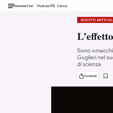
Newsletter
Podcast
Auto
QUESTO ARTICOLO
HOME
L’effett
Italia
Moda
Sono «macchin
Mondo
Libri
Guglieri nel s
Politica
Consumismi
di scienza
Tecnologia
Storie/Idee
Internet
Ok Boomer!
Condividi
Scienza
Media
Cultura
Europa
Economia
Altrecose
Sport
Mondiali calcio 2026