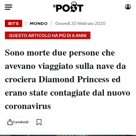
Auto
BITS
MONDO
Giovedì 20 febbraio 2020
QUESTO ARTICOLO HA PIÙ DI
6 ANNI
HOME
Sono morte due persone che
Italia
Moda
Mondo
Libri
avevano viaggiato sulla nave da
Politica
Consumismi
crociera Diamond Princess ed
Tecnologia
Storie/Idee
Internet
Ok Boomer!
erano state contagiate dal nuovo
Scienza
Media
coronavirus
Cultura
Europa
Economia
Altrecose
Sport
Mondiali calcio 2026
Condividi