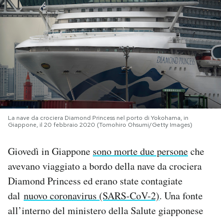
PODCAST
NEWSLETTER
I MIEI PREFERITI
SHOP
La nave da crociera Diamond Princess nel porto di Yokohama, in
Giappone, il 20 febbraio 2020 (Tomohiro Ohsumi/Getty Images)
Giovedì in Giappone
sono morte due persone
che
CALENDARIO
avevano viaggiato a bordo della nave da crociera
Diamond Princess ed erano state contagiate
AREA PERSONALE
dal
nuovo coronavirus (SARS-CoV-2)
. Una fonte
Area Personale
all’interno del ministero della Salute giapponese
Newsletter