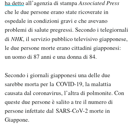
ha detto
all’agenzia di stampa
Associated Press
Notifiche mobile
che le due persone erano state ricoverate in
Regala il Post
ospedale in condizioni gravi e che avevano
Hai bisogno di aiuto?
Esci
problemi di salute pregressi. Secondo i telegiornali
di
NHK
, il servizio pubblico televisivo giapponese,
le due persone morte erano cittadini giapponesi:
un uomo di 87 anni e una donna di 84.
Secondo i giornali giapponesi una delle due
sarebbe morta per la COVID-19, la malattia
causata dal coronavirus, l’altra di polmonite. Con
queste due persone è salito a tre il numero di
persone infettate dal SARS-CoV-2 morte in
Giappone.