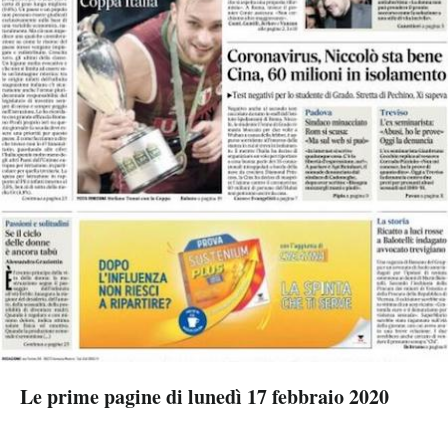
PODCAST
NEWSLETTER
I MIEI PREFERITI
SHOP
CALENDARIO
Le prime pagine di lunedì 17 febbraio 2020
Le prime pagine di lunedì 17 febbraio 2020
Le prime pagine di lunedì 17 febbraio 2020
Le prime pagine di lunedì 17 febbraio 2020
Le prime pagine di lunedì 17 febbraio 2020
Le prime pagine di lunedì 17 febbraio 2020
Le prime pagine di lunedì 17 febbraio 2020
Le prime pagine di lunedì 17 febbraio 2020
AREA PERSONALE
Le prime pagine di lunedì 17 febbraio 2020
Le prime pagine di lunedì 17 febbraio 2020
Le prime pagine di lunedì 17 febbraio 2020
Le prime pagine di lunedì 17 febbraio 2020
Le prime pagine di lunedì 17 febbraio 2020
Le prime pagine di lunedì 17 febbraio 2020
Torna all'articolo
Le prime pagine di lunedì 17 febbraio 2020
Le prime pagine di lunedì 17 febbraio 2020
Le prime pagine di lunedì 17 febbraio 2020
Le prime pagine di lunedì 17 febbraio 2020
Le prime pagine di lunedì 17 febbraio 2020
Le prime pagine di lunedì 17 febbraio 2020
Le prime pagine di lunedì 17 febbraio 2020
Le prime pagine di lunedì 17 febbraio 2020
TES
Area Personale
Torna all'articolo
Torna all'articolo
Torna all'articolo
Torna all'articolo
Newsletter
Torna all'articolo
Torna all'articolo