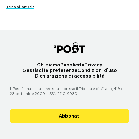
Torna all'articolo
Torna all'articolo
Torna all'articolo
Torna all'articolo
Torna all'articolo
Torna all'articolo
Torna all'articolo
Notifiche mobile
Torna all'articolo
Torna all'articolo
Torna all'articolo
Torna all'articolo
Torna all'articolo
Torna all'articolo
Regala il Post
Torna all'articolo
Torna all'articolo
Hai bisogno di aiuto?
Esci
Chi siamo
Pubblicità
Privacy
Gestisci le preferenze
Condizioni d'uso
Dichiarazione di accessibilità
Il Post è una testata registrata presso il Tribunale di Milano, 419 del
28 settembre 2009 - ISSN 2610-9980
Abbonati