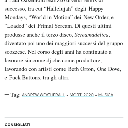
Notifiche mobile
successo, tra cui “Hallelujah” degli Happy
Regala il Post
Mondays, “World in Motion” dei New Order, e
Hai bisogno di aiuto?
“Loaded” dei Primal Scream. Di questi ultimi
Esci
produsse anche il terzo disco,
Screamadelica
,
diventato poi uno dei maggiori successi del gruppo
scozzese. Nel corso degli anni ha continuato a
lavorare sia come dj che come produttore,
lavorando con artisti come Beth Orton, One Dove,
e Fuck Buttons, tra gli altri.
Tag:
-
-
ANDREW WEATHERALL
MORTI 2020
MUSICA
CONSIGLIATI