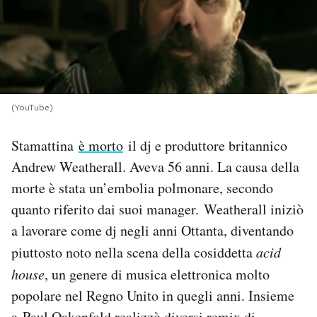
PODCAST
NEWSLETTER
(YouTube)
I MIEI PREFERITI
Stamattina
è morto
il dj e produttore britannico
Andrew Weatherall. Aveva 56 anni. La causa della
SHOP
morte è stata un’embolia polmonare, secondo
quanto riferito dai suoi manager. Weatherall iniziò
CALENDARIO
a lavorare come dj negli anni Ottanta, diventando
piuttosto noto nella scena della cosiddetta
acid
AREA PERSONALE
house
, un genere di musica elettronica molto
Area Personale
popolare nel Regno Unito in quegli anni. Insieme
Newsletter
a Paul Oakenfold realizzò diversi remix di