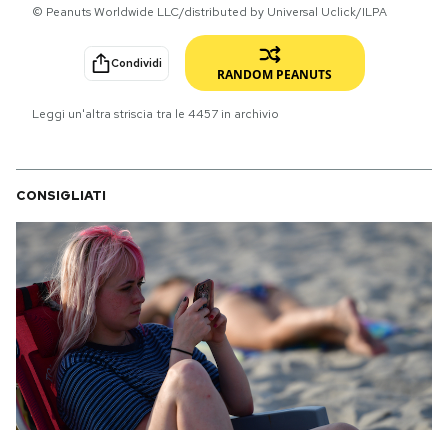
© Peanuts Worldwide LLC/distributed by Universal Uclick/ILPA
PODCAST
Condividi
RANDOM PEANUTS
NEWSLETTER
Leggi un'altra striscia tra le
4457
in archivio
I MIEI PREFERITI
CONSIGLIATI
SHOP
CALENDARIO
AREA PERSONALE
Area Personale
Newsletter