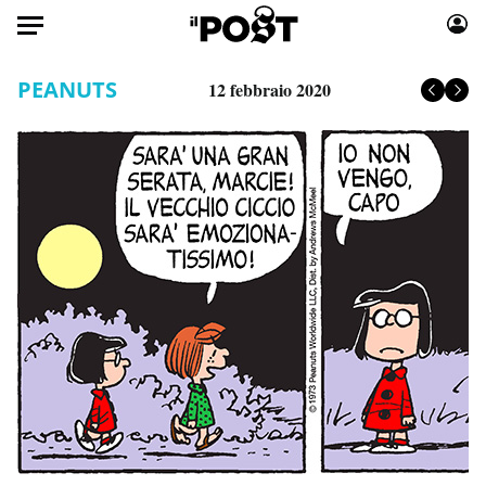
Auto
PEANUTS
12 febbraio 2020
HOME
Italia
Moda
Mondo
Libri
Politica
Consumismi
Tecnologia
Storie/Idee
Internet
Ok Boomer!
Scienza
Media
Cultura
Europa
Economia
Altrecose
Sport
Mondiali calcio 2026