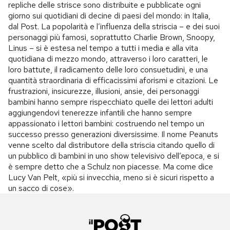
repliche delle strisce sono distribuite e pubblicate ogni
giorno sui quotidiani di decine di paesi del mondo: in Italia,
dal Post. La popolarità e l’influenza della striscia – e dei suoi
personaggi più famosi, soprattutto Charlie Brown, Snoopy,
Linus – si è estesa nel tempo a tutti i media e alla vita
quotidiana di mezzo mondo, attraverso i loro caratteri, le
loro battute, il radicamento delle loro consuetudini, e una
quantità straordinaria di efficacissimi aforismi e citazioni. Le
frustrazioni, insicurezze, illusioni, ansie, dei personaggi
bambini hanno sempre rispecchiato quelle dei lettori adulti
aggiungendovi tenerezze infantili che hanno sempre
appassionato i lettori bambini: costruendo nel tempo un
successo presso generazioni diversissime. Il nome Peanuts
venne scelto dal distributore della striscia citando quello di
un pubblico di bambini in uno show televisivo dell’epoca, e si
è sempre detto che a Schulz non piacesse. Ma come dice
Lucy Van Pelt, «più si invecchia, meno si è sicuri rispetto a
un sacco di cose».