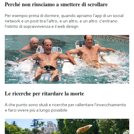
Perché non riusciamo a smettere di scrollare
Notifiche mobile
Regala il Post
Per esempio prima di dormire, quando apriamo l'app di un social
Hai bisogno di aiuto?
network e un post tira l'altro, e un altro, e un altro: c'entrano
l'istinto di sopravvivenza e il web design
Esci
Le ricerche per ritardare la morte
A che punto sono studi e ricerche per rallentare l'invecchiamento
e farci vivere più a lungo possibile