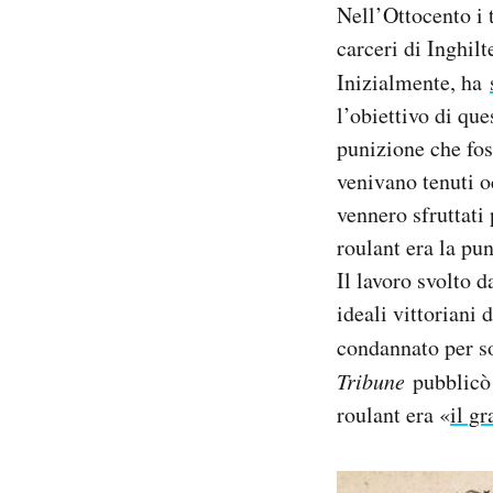
Nell’Ottocento i 
carceri di Inghil
Inizialmente, ha
l’obiettivo di que
punizione che fos
venivano tenuti o
vennero sfruttati
roulant era la pu
Il lavoro svolto d
ideali vittoriani
condannato per s
Tribune
pubblicò u
roulant era «
il g