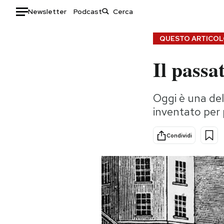
Newsletter
Podcast
Auto
QUESTO ARTICOLO
Il passa
HOME
Italia
Moda
Oggi è una dell
Mondo
Libri
inventato per 
Politica
Consumismi
Tecnologia
Storie/Idee
Condividi
Internet
Ok Boomer!
Scienza
Media
Cultura
Europa
Economia
Altrecose
Sport
Mondiali calcio 2026