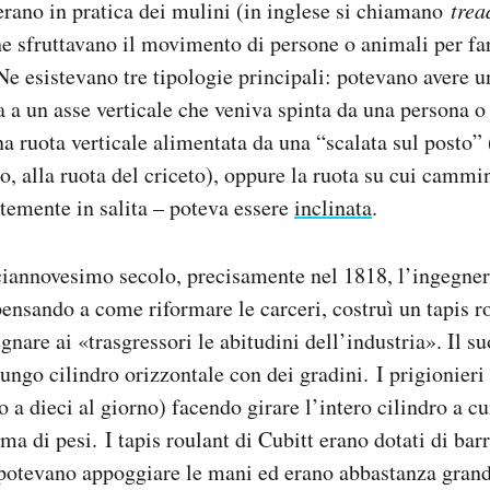
 erano in pratica dei mulini (in inglese si chiamano
trea
e sfruttavano il movimento di persone o animali per fa
 Ne esistevano tre tipologie principali: potevano avere u
ta a un asse verticale che veniva spinta da una persona 
a ruota verticale alimentata da una “scalata sul posto”
, alla ruota del criceto), oppure la ruota su cui cammi
ntemente in salita – poteva essere
inclinata
.
ciannovesimo secolo, precisamente nel 1818, l’ingegner
ensando a come riformare le carceri, costruì un tapis r
egnare ai «trasgressori le abitudini dell’industria». Il 
lungo cilindro orizzontale con dei gradini. I prigionieri
no a dieci al giorno) facendo girare l’intero cilindro a c
ma di pesi. I tapis roulant di Cubitt erano dotati di barr
i potevano appoggiare le mani ed erano abbastanza grand