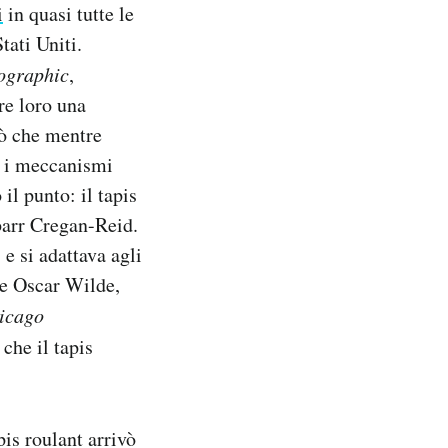
i
in quasi tutte le
tati Uniti.
ographic
,
re loro una
sò che mentre
e i meccanismi
l punto: il tapis
arr Cregan-Reid.
 e si adattava agli
che Oscar Wilde,
icago
che il tapis
pis roulant arrivò