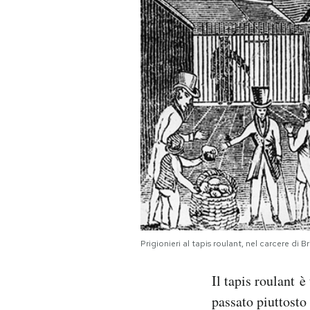
PODCAST
NEWSLETTER
I MIEI PREFERITI
SHOP
CALENDARIO
Prigionieri al tapis roulant, nel carcere d
AREA PERSONALE
Il tapis roulant è
Area Personale
passato piuttosto
Newsletter