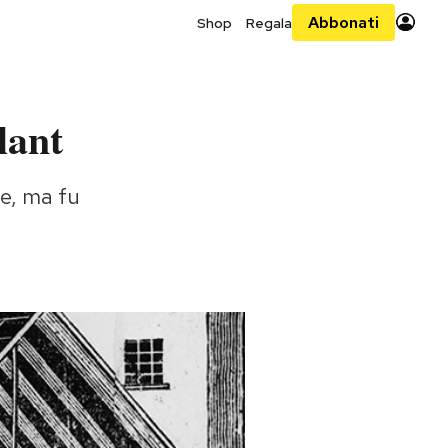
Abbonati
Shop
Regala
lant
te, ma fu