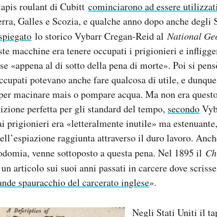
tapis roulant di Cubitt
cominciarono ad essere utilizzat
terra, Galles e Scozia, e qualche anno dopo anche degli S
spiegato
lo storico Vybarr Cregan-Reid al
National Ge
ste macchine era tenere occupati i prigionieri e infligge
se «appena al di sotto della pena di morte». Poi si pen
ccupati potevano anche fare qualcosa di utile, e dunqu
 per macinare mais o pompare acqua. Ma non era questo i
nizione perfetta per gli standard del tempo,
secondo
Vyb
ai prigionieri era «letteralmente inutile» ma estenuante,
 dell’espiazione raggiunta attraverso il duro lavoro. An
odomia, venne sottoposto a questa pena. Nel 1895 il
Ch
n articolo sui suoi anni passati in carcere dove scrisse 
rande spauracchio del carcerato inglese
».
Negli Stati Uniti il ta