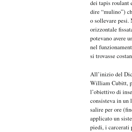
dei tapis roulant
dire “mulino”) ch
o sollevare pesi.
orizzontale fissa
potevano avere un
nel funzionamento
si trovasse costa
All’inizio del Di
William Cubitt, p
l’obiettivo di ins
consisteva in un 
salire per ore (fi
applicato un siste
piedi, i carcerat