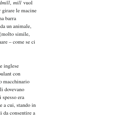
dmill
,
mill
vuol
r girare le macine
na barra
o da un animale,
 (molto simile,
nare – come se ci
e inglese
oulant con
suo macchinario
 li dovevano
ui spesso era
e a cui, stando in
i da consentire a