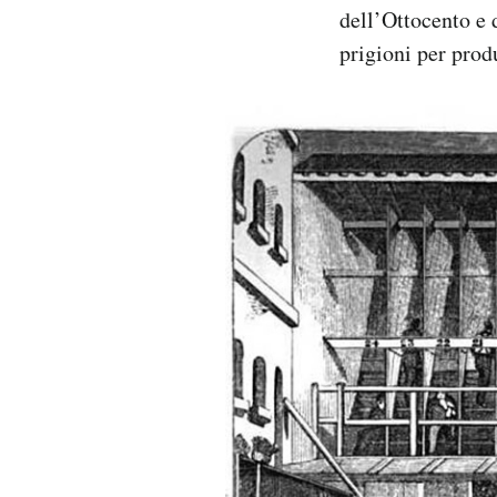
dell’Ottocento e
Notifiche mobile
Regala il Post
prigioni per prod
Hai bisogno di aiuto?
Esci