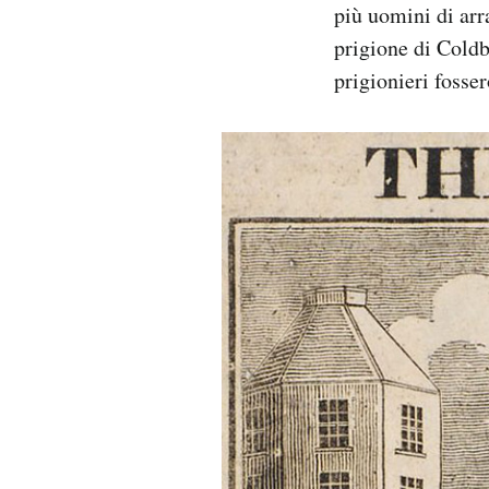
più uomini di ar
prigione di Coldb
prigionieri fosse