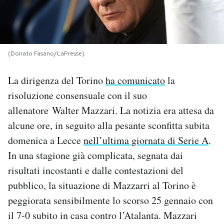
PODCAST
NEWSLETTER
(Donato Fasano/LaPresse)
La dirigenza del Torino
ha comunicato
la
I MIEI PREFERITI
risoluzione consensuale con il suo
allenatore Walter Mazzari. La notizia era attesa da
SHOP
alcune ore, in seguito alla pesante sconfitta subita
domenica a Lecce
nell’ultima giornata di Serie A
.
CALENDARIO
In una stagione già complicata, segnata dai
risultati incostanti e dalle contestazioni del
pubblico, la situazione di Mazzarri al Torino è
AREA PERSONALE
peggiorata sensibilmente lo scorso 25 gennaio con
Area Personale
il 7-0 subito in casa contro l’Atalanta. Mazzari
Newsletter