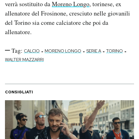
verrà sostituito da
Moreno Longo
, torinese, ex
Notifiche mobile
allenatore del Frosinone, cresciuto nelle giovanili
Regala il Post
Hai bisogno di aiuto?
del Torino sia come calciatore che poi da
Esci
allenatore.
Tag:
-
-
-
-
CALCIO
MORENO LONGO
SERIE A
TORINO
WALTER MAZZARRI
CONSIGLIATI